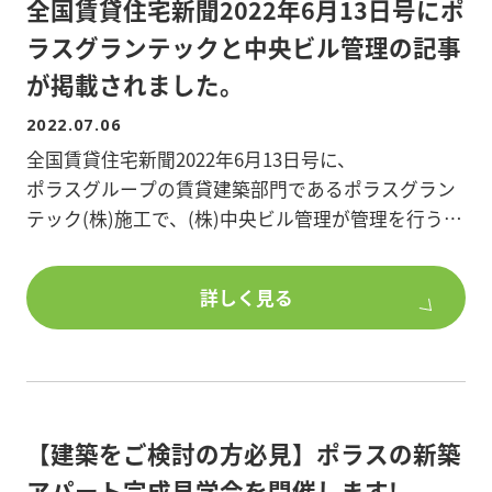
全国賃貸住宅新聞2022年6月13日号にポ
ラスグランテックと中央ビル管理の記事
が掲載されました。
2022.07.06
全国賃貸住宅新聞2022年6月13日号に、
ポラスグループの賃貸建築部門であるポラスグラン
テック(株)施工で、(株)中央ビル管理が管理を行う
【ディーオリザイア】についての記事が掲載されま
した。
詳しく見る
【ディーオリザイア】は築年数の経過したアパート
の建替えを実施した事例で、コンセプト性を高め、
周辺物件との差別化を図った物件です。
【建築をご検討の方必見】ポラスの新築
ぜひご一読ください。
アパート完成見学会を開催します!