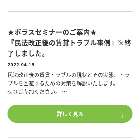
※詳細は添付資料をご覧ください。
※定員になり次第締め切らせていただきます。
★ポラスセミナーのご案内★
※オンライン参加希望の方は後日メールアドレスに
セミナーURLを送付いたします。
『民法改正後の賃貸トラブル事例』※終
了しました。
2022.04.19
民法改正後の賃貸トラブルの現状とその実態、トラ
ブルを回避するための対策を解説いたします。
ぜひご参加ください。
開催日時:2022年5月14日(土)14:30～15:00(受付開始
詳しく見る
14:00～)
会場:ルビアテラス2階 大会議室
埼玉県越谷市蒲生茜町13-2