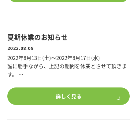
居率アップ!賃料アップ!
※詳細は添付資料をご覧ください。
※定員になり次第締め切らせていただきます。
夏期休業のお知らせ
標準価格 800,000円(税込)
2022.08.08
2022年8月13日(土)～2022年8月17日(水)
ジャックスリフォームローンの利用により、月々
誠に勝手ながら、上記の期間を休業とさせて頂きま
33,300円～(24回支払)、
す。
しかも金利手数料は0%!!で工事ができます。
期間中のホームページへのお問合せにつきまして
詳しく見る
は、8/18(木)以降でのご返答となります。
大変ご迷惑をお掛け致しますが、何卒よろしくお願
詳しくはチラシ、または担当建物管理係までお問合
い申し上げます。
せください。