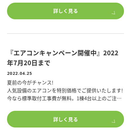
期間中のホームページへのお問合せにつきまして
第二部
詳しく見る
は、5/6(木)以降でのご返答となります。
揉めない相続計画の基礎
大変ご迷惑をお掛け致しますが、何卒よろしくお願
い申し上げます。
【講師】
司法書士法人 みつ葉グループ 相続事業部マネージ
ャー
『エアコンキャンペーン開催中』2022
廣木 涼(ひろき すずか)
年7月20日まで
【参加費】1,000円
2022.04.25
(オーナー倶楽部会員様・オンライン参加者無料)
夏前の今がチャンス!
人気設備のエアコンを特別価格でご提供いたします!
【申込】FAX・お電話・セミナーページよりお申し
今なら標準取付工事費が無料。1棟4台以上のご注文
込みください。
で、さらにまとめ割5%引き。
ポラスオーナーズ株式会社
詳しく見る
FAX:048-989-9290
お問合せは管理営業所または建物管理係までご連絡
TEL:048-989-3113
ください。