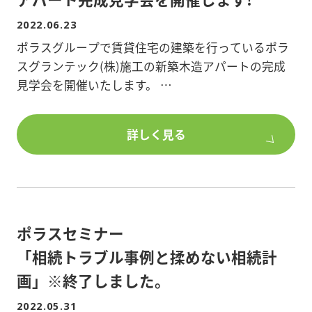
※記事:全国賃貸住宅新聞(2022.6.13)より
2022.06.23
ポラスグループで賃貸住宅の建築を行っているポラ
スグランテック(株)施工の新築木造アパートの完成
見学会を開催いたします。
◆開催日時◆
詳しく見る
2022年7月9日(土)10:00～16:00
◆場所◆
埼玉県越谷市赤山町4-7-33
※事前予約制となります。
ポラスセミナー
★☆物件特徴☆★
「相続トラブル事例と揉めない相続計
ペットと暮らす「ペット共生型賃貸住宅」
画」※終了しました。
2022.05.31
■お散歩帰りに玄関で便利なリードフック付き