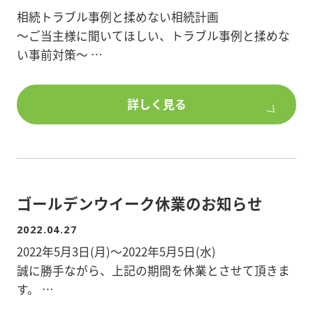
相続トラブル事例と揉めない相続計画
■共用部分には足洗い場を完備
～ご当主様に聞いてほしい、トラブル事例と揉めな
■ワンちゃんが滑りにくいフローリングを採用
い事前対策～
■ペットの感電防止対策でコンセントは高い位置に
配置
オンラインでの参加も可能です!
■館銘板はかわいい犬のデザイン
詳しく見る
ぜひご参加ください。
■クロスは腰見切り付きで、汚れやすい下部のみ貼
り換え可能
開催日時:2022年6月11日(土)14:30～17:00(受付開始
14:00～)
★ご来場の方には来場プレゼントもあります★
会場:ルビアテラス2階 大会議室
ゴールデンウイーク休業のお知らせ
埼玉県越谷市蒲生茜町13-2
見学をご希望の方は問い合わせフォームよりご予約
下さい。
2022.04.27
第一部
2022年5月3日(月)～2022年5月5日(水)
最新 相続トラブル事例
誠に勝手ながら、上記の期間を休業とさせて頂きま
す。
～休憩～