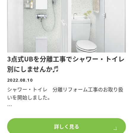
第二部
不動産価値の把握と収益最大化
【講師】
講師: 株式会社ワイズシー 代表取締役 吉野 俊輔
3点式UBを分離工事でシャワー・トイレ
氏
別にしませんか♬
【参加費】1,000円
2022.08.10
(オーナー倶楽部会員様無料)
シャワー・トイレ 分離リフォーム工事のお取り扱
いを開始しました。
【申込】FAX・お電話・セミナーページよりお申し
込みください。
3点式ユニットと同じスペースでOK。
ポラスオーナーズ株式会社
FAX:048-989-9290
詳しく見る
人気のシャワー・トイレ別へリフォームをして、入
TEL:048-989-3113