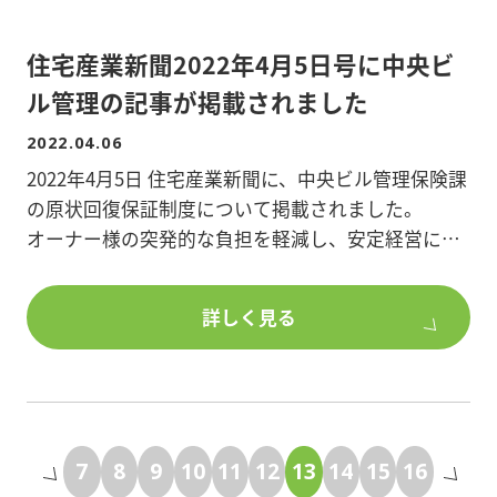
第一部
住宅産業新聞2022年4月5日号に中央ビ
トラブルの現状とその実態
ル管理の記事が掲載されました
～休憩10分～
2022.04.06
2022年4月5日 住宅産業新聞に、中央ビル管理保険課
第二部
の原状回復保証制度について掲載されました。
トラブル回避への対策
オーナー様の突発的な負担を軽減し、安定経営に寄
与する取組が紹介されています。
【講師】
是非、ご一読ください。
弁護士法人日本橋さくら法律事務所代表
詳しく見る
上野 晃 弁護士
※記事:住宅産業新聞(2022.4.5)より
【参加費】1,000円(オーナー倶楽部会員様無料)
【申込】FAXまたはお電話でお申し込みください。
7
8
9
10
11
12
13
14
15
16
ポラスオーナーズ株式会社