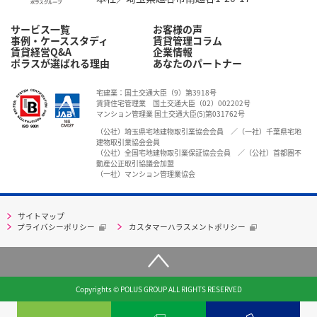
サービス一覧
お客様の声
事例・ケーススタディ
賃貸管理コラム
賃貸経営Q&A
企業情報
ポラスが選ばれる理由
あなたのパートナー
宅建業：国土交通大臣（9）第3918号
賃貸住宅管理業 国土交通大臣（02）002202号
マンション管理業 国土交通大臣(5)第031762号
（公社）埼玉県宅地建物取引業協会会員 ／（一社）千葉県宅地
建物取引業協会会員
（公社）全国宅地建物取引業保証協会会員 ／（公社）首都圏不
動産公正取引協議会加盟
（一社）マンション管理業協会
サイトマップ
プライバシーポリシー
カスタマーハラスメントポリシー
Copyrights © POLUS GROUP ALL RIGHTS RESERVED