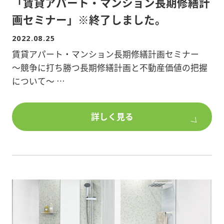
「賃貸アパート・マンション長期修繕計
画セミナー」※終了しました。
2022.08.25
賃貸アパート・マンション長期修繕計画セミナー
～競争に打ち勝つ長期修繕計画と不動産価値の把握
について～
ぜひご参加ください。
詳しく見る
開催日時:2022年9月10日(土)14:30～17:00(受付開始
14:00～)
会場:ルビアテラス2階 大会議室
埼玉県越谷市蒲生茜町13-2
第一部
賃貸住宅の長期修繕計画の現状と工事の必要性