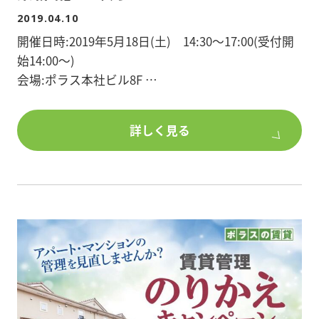
2019.04.10
開催日時:2019年5月18日(土) 14:30～17:00(受付開
始14:00～)
会場:ポラス本社ビル8F
第一部
詳しく見る
(仮)賃貸経営の実態、これからの募集戦略
講師:株式会社中央ビル管理 顧問 山口 茂
講師:株式会社中央ビル管理 業務管理部営業推進
課 課長 原 桂太
～休憩20分～
第二部
居住系以外の選択「トランクルーム経営」