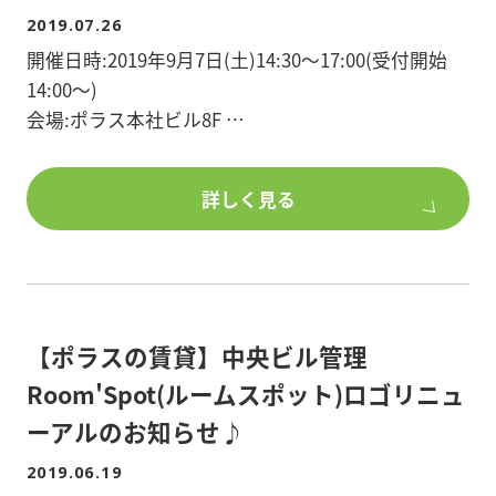
2019.07.26
開催日時:2019年9月7日(土)14:30～17:00(受付開始
14:00～)
会場:ポラス本社ビル8F
第一部
詳しく見る
最近の賃貸事情
～休憩20分～
【ポラスの賃貸】中央ビル管理
第二部
Room'Spot(ルームスポット)ロゴリニュ
これkらの賃貸募集・新築物件の必要な条件
ーアルのお知らせ♪
2019.06.19
講師:上野 典行氏 プリンシパル住まい総研 所長