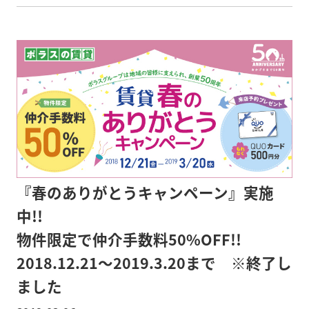
対象物件、割引条件がございます。
詳しい内容は、店舗スタッフまでお問い合わせくだ
さい。
ホームページ 3/21(木)公開予定
https://www.chuobuilding-
mgt.com/owner/cp/2019haru"
『春のありがとうキャンペーン』実施
target="_blank">
https://www.chuobuilding-
中!!
mgt.com/owner/cp/2019haru
物件限定で仲介手数料50%OFF!!
2018.12.21～2019.3.20まで ※終了し
ました