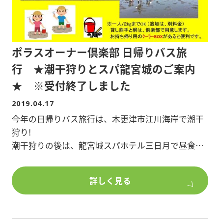
ポラスオーナー倶楽部 日帰りバス旅
行 ★潮干狩りとスパ龍宮城のご案内
★ ※受付終了しました
2019.04.17
今年の日帰りバス旅行は、木更津市江川海岸で潮干
狩り!
潮干狩りの後は、龍宮城スパホテル三日月で昼食バ
イキングと
温泉でほっこり♪
詳しく見る
日 程:2019年6月15日(土)
行 先:木更津江川海岸潮干狩りと龍宮城スパホテル