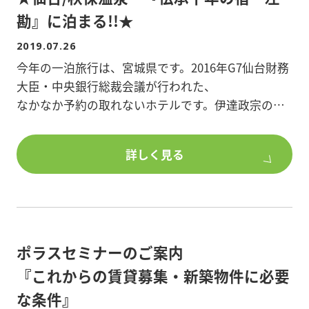
勘』に泊まる!!★
2019.07.26
今年の一泊旅行は、宮城県です。2016年G7仙台財務
大臣・中央銀行総裁会議が行われた、
なかなか予約の取れないホテルです。伊達政宗の愛
した伝承千年の湯守の湯・くつろぎと癒しの
空間・お食事はもちろんですが、名物朝食ビュッフ
詳しく見る
ェ「プレミアム モーニング」と左勘に泊まる
醍醐味を味わいつくしてください。
ポラスセミナーのご案内
『これからの賃貸募集・新築物件に必要
な条件』