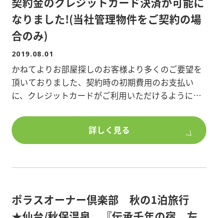
契約金のクレジットカード決済が可能に
なりました!(当社管理物件をご契約の場
合のみ)
2019.08.01
かねてよりお部屋探しのお客様より多くのご要望を
頂いておりました、契約時の初期費用のお支払い
に、クレジットカードがご利用いただけるようにな
りました!VISA、master card、JCB、AMERICAN
EXPRESS、Diner’s Clubの5ブランドのクレジットカ
詳しく見る
ード決済に対応しています。
メールにて決済URLをご案内させていただくので、
24時間365日決済手続きが可能です!
契約金の分割払い・リボ払いも対応できます。
ポラスオーナー倶楽部 秋の1泊旅行
今後とも、お預かりしているお部屋の入居率をアッ
プさせる施策を取り入れて参ります。
★仙台/秋保温泉 『伝承千年の宿 左