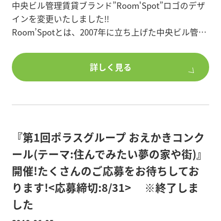
中央ビル管理賃貸ブランド”Room'Spot”ロゴのデザ
インを変更いたしました!!
※詳細は添付資料をご覧ください。
Room’Spotとは、2007年に立ち上げた中央ビル管理
※定員になり次第締め切らせていただきます。
の賃貸ブランドです。
このRoom'Spotロゴには、たくさんのお部屋が集ま
詳しく見る
る場所、自分好みのいい部屋が必ず見つかるという
意味をこめています。
ロゴは、ライトグリーンとピンクのカラーリング
で、それぞれ安心と暖かさ、2つをあわせた時にはア
クティブさをイメージして作りました。
『第1回ポラスグループ おえかきコンク
ロゴの変更に伴い、営業所の看板もリニューアルい
ール(テーマ:住んでみたい夢の家や街)』
たしました!
開催!たくさんのご応募をお待ちしてお
店舗看板にはRoom'Spotロゴを、入口ガラス面には
ります!<応募締切:8/31> ※終了しま
ミニサイズのRoom'SpotとPOLUSロゴを配置し、全
した
店統一感をもたせました。