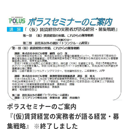
三日月
参加費:大人13,000円/4歳以上小学生まで10,000円(3
歳以下無料)
※非会員は、割増料金+5,000円になります。
定 員:40名最少催行人数30名
※詳細は添付資料をご覧下さい。
※申込の締切は、5月31日(金)としますが、定員にな
れば期日前でも
お断りさせて頂くことになりますので、今すぐお
申し込みください。
ポラスセミナーのご案内
『(仮)賃貸経営の実務者が語る経営・募
集戦略』 ※終了しました