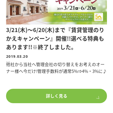
講師:エリアリンク株式会社 営業本部 課長 西
田 隆介
3/21(木)～6/20(木)まで『賃貸管理のり
※詳細は添付資料をご覧下さい。
かえキャンペーン』開催!!選べる特典も
※定員(50名)になり次第締め切らせて頂きます。
あります!!※終了しました。
2019.03.20
他社から当社へ管理会社の切り替えをお考えのオー
ナー様へ今だけ!管理手数料が通常5%⇒4%・3%に♪
他にも今だけ!2つの特典をお選びいただけます!
①インターネット月額利用料2ヶ月分無料
詳しく見る
②広告宣伝費1ヶ月分無料
③エアコン1台設置無料
④巡回清掃1ヶ月分無料