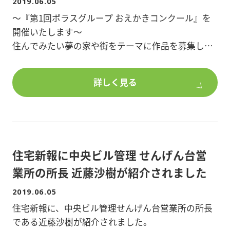
2019.06.05
店内がよく見えるので、以前より入りやすい雰囲気
～『第1回ポラスグループ おえかきコンクール』を
になりました♪
開催いたします～
営業所の近くにいらした際は、ぜひご覧ください。
住んでみたい夢の家や街をテーマに作品を募集しま
す!皆様からたくさんのご応募をお待ちしておりま
す!!
詳しく見る
【応募締切】2019年8月31日(土)当日消印有効
応募の詳細は以下のチラシをご覧ください!
住宅新報に中央ビル管理 せんげん台営
業所の所長 近藤沙樹が紹介されました
2019.06.05
住宅新報に、中央ビル管理せんげん台営業所の所長
である近藤沙樹が紹介されました。