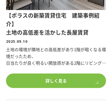
験いたしました。
現在は地元に根差した税務会計事務所を運営し、法
【ポラスの新築賃貸住宅 建築事例紹
人・個人のお客様に寄り添った支援を行っておりま
す。
介】
特に、相続・事業承継対策、法人の経営改善サポー
土地の高低差を活かした長屋賃貸
ト、会計・税務の実務に強みを持っております。
2025.09.10
また、農業経営アドバイザーとして、農業分野にお
ける経営・税務相談にも取り組み、地域に貢献でき
土地の環境が隣地との高低差があり1階が暗くなる環
るよう努めております。
境だったため、
日当たりが良く明るい開放感がある2階にリビングを
配置したメゾネットタイプの賃貸。
【参加費】無料
駅から少し離れた緑豊かで閑静な立地。
詳しく見る
【申込】FAX・お電話・セミナーページよりお申し
良好な住環境を活かし、カップルや新婚さんに最適
込みください。
な2LDKで計画しました。
株式会社中央ビル管理
洋室には大型ウォークインクローゼットやオープン
TEL:048-987-5544
クローゼットを、キッチンには3口コンロなど設備も