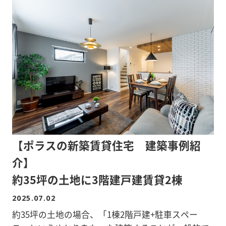
FAX:048-989-9312
充実。
玄関には何かと便利な土間収納も備えています。
※詳細はセミナー情報ページをご確認下さい。
駅距離を考え設置したカースペースは建物両脇に設
※定員になり次第締め切らせていただきます。
け、ゆとりと独立性を確保しました。
ちょうどいいサイズ感の暮らしやすい賃貸住宅で
す。
■間取/2LDK 1戸2世帯
■階数/2階建て
【ポラスの新築賃貸住宅 建築事例紹
■構造/木造
■敷地面積/145.14平米
介】
■延床面積/150.50平米
約35坪の土地に3階建戸建賃貸2棟
■所在地/埼玉県さいたま市「与野駅 徒歩17分」
2025.07.02
物件詳細を知りたい方、ポラスグループのアパー
約35坪の土地の場合、「1棟2階戸建+駐車スペー