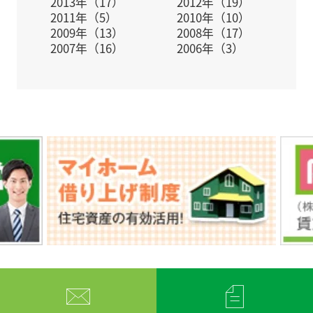
2013年（17）
2012年（19）
＼さらに/
2011年（5）
2010年（10）
■特典⑤巡回清掃(週1回以上)をご契約いただくと巡
2009年（13）
2008年（17）
回清掃費用初月分無料!
2007年（16）
2006年（3）
例えば、満室賃料が100万円の場合・・・・?
【特典①】オーナーポイント30万円分プレゼント+
【特典②】オーナーポイント20万円分プレゼント=
合計50万円分プレゼント!!
＼さらに!!/
商談実施で『全国の地方新聞社厳選 カタログギフト
1万円分をプレゼント!
迷っているなら、まずは相談だけでも!
詳しい内容のお問い合わせは、お問い合わせフォー