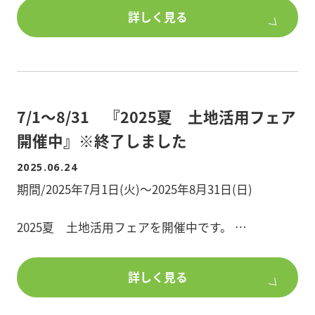
賃貸アパート・マンションの外部改修工事特典をご
デザイン性と機能性を兼ね備えた賃貸です。
詳しく見る
用意しています。
■間取/3LDK×2棟
■階数/3階建て
賃貸アパート・マンションの建物全体の外部改修工
■構造/木造
事ご成約で
■敷地面積/115.56平米
7/1～8/31 『2025夏 土地活用フェア
★★★★足場代50%OFF!!※最大25万円まで
■延床面積/166.42平米
★★★★★★★★
開催中』※終了しました
■所在地/埼玉県草加市「新田駅 徒歩16分」
2025.06.24
物件詳細を知りたい方、ポラスグループのアパー
期間/2025年7月1日(火)～2025年8月31日(日)
****ご所有物件にこんな症状が現れたら外部改修工
ト・マンション建築、土地活用にご興味のある方
事のタイミングです!*********
は、
2025夏 土地活用フェアを開催中です。
●築10年以上経過している
是非、ポラスで建築をご検討ください。
期間中の来場予約やご見学・ご成約で嬉しい特典を
●コーキングのひび割れや汚れが目立つ
ご用意しています。
●雨漏りなどの不具合が増えてきた
詳しく見る
是非、この機会に、アパート・マンション建築をご
検討ください。