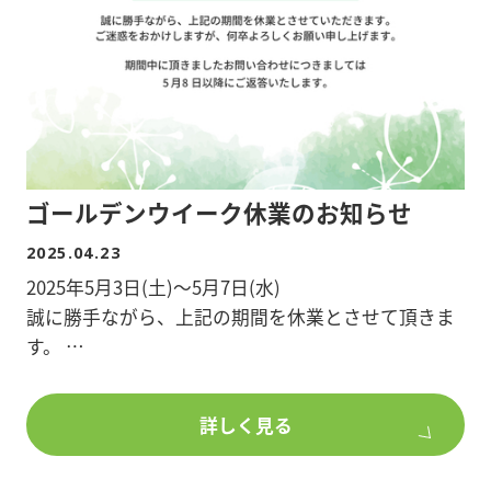
■敷地面積/56.45平米
■延床面積/91.49平米
■所在地/埼玉県吉川市保「吉川駅 徒歩9分」
物件詳細を知りたい方、ポラスグループのアパー
ト・マンション建築、土地活用にご興味のある方
は、
ゴールデンウイーク休業のお知らせ
是非、ポラスで建築をご検討ください。
2025.04.23
2025年5月3日(土)～5月7日(水)
誠に勝手ながら、上記の期間を休業とさせて頂きま
す。
期間中のホームページへのお問合せにつきまして
詳しく見る
は、5/8(木)以降でのご返答となります。
大変ご迷惑をお掛け致しますが、何卒よろしくお願