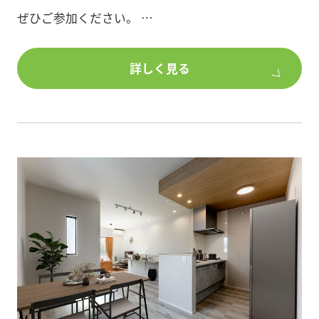
ぜひご参加ください。
■日時:2025年11月8日(土) 15:00～16:30/開場14:30
詳しく見る
■開場:ポラス本社ビル8F(埼玉県越谷市南越谷1-21-
2)
■参加人数:限定50名(定員になり次第締切り)
■講師:土屋 雄志 (税理士)
【経歴】
松戸市の税理士事務所にて約8年間勤務し、法人・個
人の税務申告業務や相続・贈与に関する相談業務に
従事してまいりました。
その後、住宅関連大手のPOLUSグループ経理部に税
理士として勤務し、2年間にわたり大規模法人の決
算・税務対応、グループ内再編など幅広い実務を経