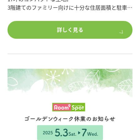
3階建てのファミリー向けに十分な住居面積と駐車場
詳しくはチラシをご確認ください。
をプランニング。
詳細はチラシをご確認ください。
↓ご相談・お問い合わせはこちらから↓
1階部分の一部をガレージとして利用することで住居
詳しく見る
面積と駐車場を確保しました。
さらに1階玄関は奥行きを取ることで収納スペースの
申込は以下よりWEB申込もしくはお電話にてお申込
確保、
みください。
洋室には大型のクローゼットを配し、ファミリーに
便利な収納計画を行いました。
またLDKではライトブルーの壁紙を使用することで
リゾート地のようなさわやかな印象に。
機能面もデザイン性も兼ね備えた戸建賃貸です。
■間取/2LDK×1棟
■階数/3階建て
■構造/木造