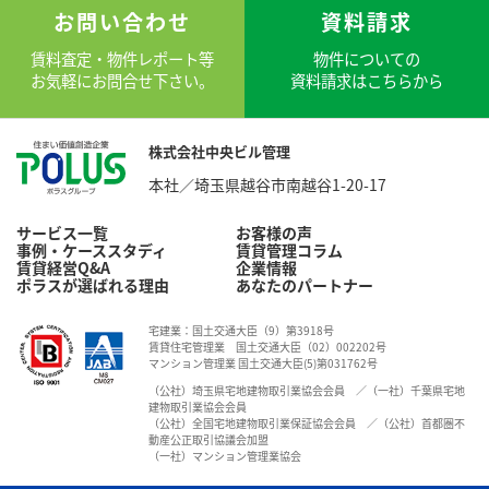
ムからお問い合わせいただくか、店舗スタッフまで
お問い合わせ
資料請求
お問い合わせください。
賃料査定・物件レポート等
物件についての
お気軽にお問合せ下さい。
資料請求はこちらから
株式会社中央ビル管理
本社／埼玉県越谷市南越谷1-20-17
サービス一覧
お客様の声
事例・ケーススタディ
賃貸管理コラム
賃貸経営Q&A
企業情報
ポラスが選ばれる理由
あなたのパートナー
宅建業：国土交通大臣（9）第3918号
賃貸住宅管理業 国土交通大臣（02）002202号
マンション管理業 国土交通大臣(5)第031762号
（公社）埼玉県宅地建物取引業協会会員 ／（一社）千葉県宅地
建物取引業協会会員
（公社）全国宅地建物取引業保証協会会員 ／（公社）首都圏不
動産公正取引協議会加盟
（一社）マンション管理業協会