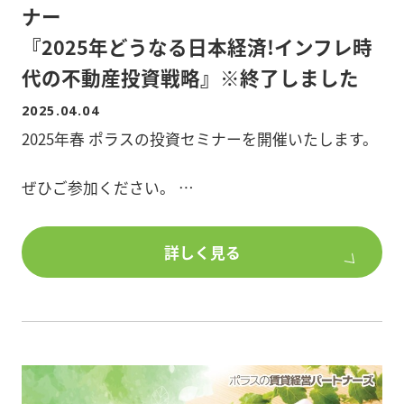
ナー
『2025年どうなる日本経済!インフレ時
代の不動産投資戦略』※終了しました
2025.04.04
2025年春 ポラスの投資セミナーを開催いたします。
ぜひご参加ください。
■日時:2025年5月25日(日) 14:00～15:40/開場13:30
詳しく見る
■開場:ポラス本社ビル8F(埼玉県越谷市南越谷1-21-
2)
■参加人数:限定50名(定員になり次第締切り)
■講師:門倉 貴史 (経済評論家)