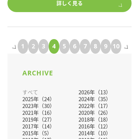
詳しく見る
のお得な特典をご用意しました!
【参加費】無料
今だけオーナーポイント最大50%分プレゼント!
【申込】FAX・お電話・セミナーページよりお申し
込みください。
ポラスオーナー倶楽部 会員様限定特典
1
2
3
4
5
6
7
8
9
10
株式会社中央ビル管理
■特典①キャンペーン期間中にご契約+ご入会で満室
TEL:048-987-5544
賃料30%分のオーナーポイントプレゼント!
FAX:048-989-9312
ARCHIVE
＼さらに/
※詳細はセミナー情報ページをご確認下さい。
■特典②当社仲介による収益物件のご購入で満室賃
※定員になり次第締め切らせていただきます。
料20%分のオーナーポイントプレゼント!
すべて
2026年（13）
2025年（24）
2024年（35）
2023年（30）
2022年（17）
＼さらに/
2021年（16）
2020年（26）
■特典③先着50名様限定 オーナー倶楽部会員入会で
2019年（27）
2018年（18）
初年度年会費無料!
2017年（14）
2016年（12）
2015年（5）
2014年（10）