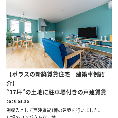
■会場/埼玉りそな銀行 鳩ケ谷支店2階 セミナールー
ム
■埼玉県三郷市新和2-272-3付近 木造2階建て
川口市鳩ケ谷本町1-15-19(埼玉高速鉄道「鳩ケ谷
1LDK×3戸、2LDK×3戸
駅」徒歩10分)
■定員/20名 参加無料
■埼玉県越谷市大字大泊663-1付近 木造2階建て
■内容/
2LDK×8戸
<第1部>
・講師:埼玉りそな銀行 従業員
<構造現場>
「空き家問題」基礎知識
<第2部>
■埼玉県草加市瀬崎5-997-10付近 重量鉄骨造3階建
【ポラスの新築賃貸住宅 建築事例紹
・講師:株式会社中央ビル管理(ポラスグループ)メン
て
テナンス課 内田裕子氏
介】
「実例 空き家管理の事例・サービスについて」
■埼玉県草加市谷塚町1518-1付近 木造軸組工法2階
“17坪”の土地に駐車場付きの戸建賃貸
<第3部>
建て 1LDK×6戸
2025.04.30
・講師:株式会社中央住宅(ポラスグループ)Re:polus
副収入として戸建賃貸1棟の建築を行いました。
課 高橋 重弘氏
****************************
17坪のコンパクトな土地。
「空き家売却のポイント・事例」