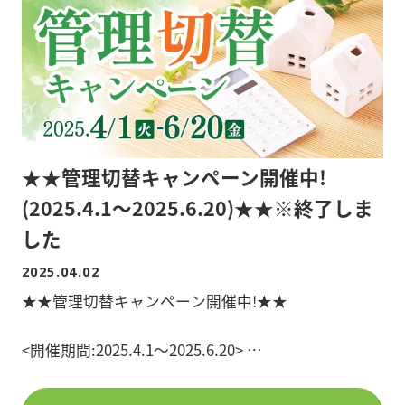
経歴
1971年神奈川県生まれ。95年慶応義塾大学経済学部
を卒業、同年銀行系シンクタンクに入社する。99年
日本経済研究センターに出向し、2000年シンガポー
ルの東南アジア研究所に出向。02年から05年まで生
保系シンクタンク経済調査部主任エコノミストを経
て、2005年7月からBRICs経済研究所代表に就任。
★★管理切替キャンペーン開催中!
BRICs経済研究所代表として新興国経済、先進国経
済の分析を行っている。
(2025.4.1～2025.6.20)★★※終了しま
した
新興国経済、先進国経済の分析など同研究所の活動
とあわせて、フジテレビ「ホンマでっか!?TV」、読
2025.04.02
売テレビ「クギズケ!」、テレビ朝日「ビートたけし
★★管理切替キャンペーン開催中!★★
のTVタックル」など各種メディアにも出演する他、
雑誌・WEBでの連載や講演など多方面に渡り活躍し
<開催期間:2025.4.1～2025.6.20>
ている。
管理会社の切り替えをお考えのオーナー様へ今だけ