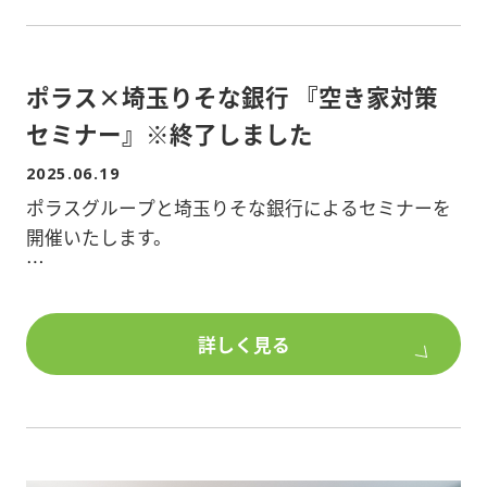
※進呈条件
・ポラスグループの施工エリア内でご検討されてい
①東浦和展示場・ルビアテラスへWEB予約来場でギ
る方
ポラス×埼玉りそな銀行 『空き家対策
フトカードプレゼント
・成約特典が、建物全体の外部改修をされる方が対
セミナー』※終了しました
象です(1面のみや部分改修は対象外)
②現場見学会ご見学またはポラステクノシティご見
2025.06.19
学でギフトカード6000円
ポラスグループと埼玉りそな銀行によるセミナーを
開催いたします。
③新築工事成約で最大200万円相当の選べるオプシ
ョン設備
※セミナー終了後個別相談会あり(要予約)
対象の現場見学会は以下で開催中!詳細はチラシをご
詳しく見る
★★『空き家を放置しない!家を「守る・活かす・手
確認又は営業所までお問い合わせください。
放す」実践講座』★★
****************************
■開催日/2025年7月18日(金)
■時間/10:30～11:45
<完成現場>