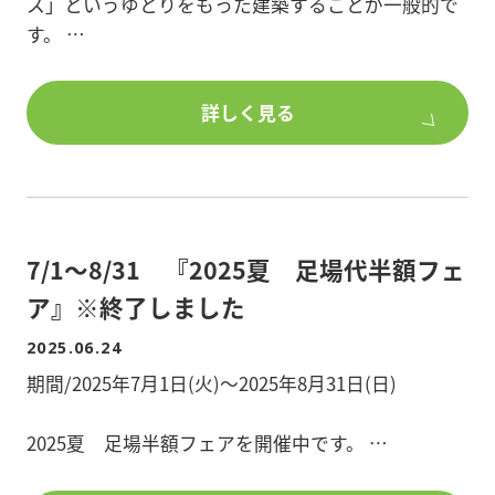
ト・マンション建築、土地活用にご興味のある方
ス」というゆとりをもった建築することが一般的で
は、
す。
是非、ポラスで建築をご検討ください。
しかし今回の計画では、「2棟3階戸建+一部ガレー
ジ」のプランにし、
詳しく見る
1戸→2戸へ変わったことで2棟分の収益を得ること
が可能になりました。
また建築地が駅から約16分の場所にあるため『カフ
ェ風の空間』にデザインし
7/1～8/31 『2025夏 足場代半額フェ
他の物件との差別化を図りました。
ア』※終了しました
部屋で一番目に付くクロスを木目やレンガにするこ
2025.06.24
とで、
期間/2025年7月1日(火)～2025年8月31日(日)
部屋全体の印象がカフェのような雰囲気に。
また、退去時にはアクセントクロス部分のみを張替
2025夏 足場半額フェアを開催中です。
えで済むこともあります。