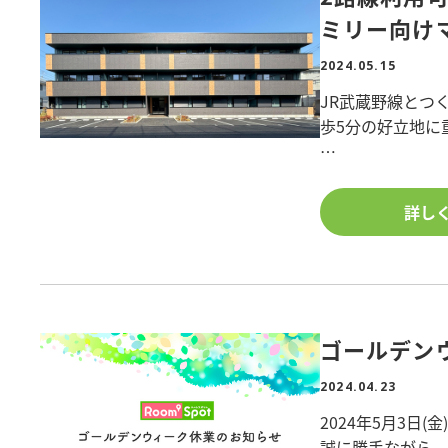
■階数/3階
ミリー向け
■竣工日/2024年
■構造/重量鉄骨
2024.05.15
■敷地面積/521
JR武蔵野線とつ
■所在地/埼玉県
歩5分の好立地に
物件詳細を知りた
駅近ではありま
築、土地活用に
給が多くなってい
詳し
是非、ポラスで建
1LDK,2LDK
外観は近隣の賃
のデザインにして
担当、中央ビル管
ゴールデン
ち合わせを行いま
クスや、防犯カメ
2024.04.23
の違うアクセント
2024年5月3日(金
ました。
誠に勝手ながら