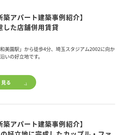
で、素敵な特典がございます。
新築アパート建築事例紹介】
慮した店舗併用賃貸
和美園駅」から徒歩4分、埼玉スタジアム2002に向か
ド沿いの好立地です。
西口徒歩1分
は、子供の人口が増えているため1階は学童保育を兼
2階は学習塾のテナントが入ります。3階の居住エリ
く見る
ックドアを設置し、テナント利用者が居住エリアに
よう、セキュリティ面に配慮しました。
には、アクセントとして温かみが増す木目調の横格
場には電気自動車対応の充電コンセントを設置する
件との差別化を図りました。
新築アパート建築事例紹介】
戸 1LDK×4戸
可の好立地に完成したカップル・ファ