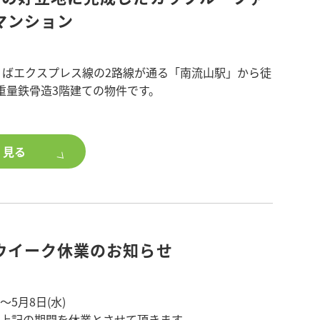
マンション
3月
造
平米
くばエクスプレス線の2路線が通る「南流山駅」から徒
さいたま市
重量鉄骨造3階建ての物件です。
い方、ポラスグループのアパート・マンション建
すが、近隣賃貸市場の調査により単身向け物件の供
ご興味のある方は、
ることから、カップル・ファミリー層向けの
く見る
築をご検討ください。
の間取りとしました。
貸住宅と雰囲気を合わせるよう、シックなイメージ
おります。内装に関しては、施主様と営業担当、設計
理の担当者などが入居者様をイメージしながらお打
ウイーク休業のお知らせ
した。今や賃貸物件の必需品ともいわれる宅配ボッ
ラ、インターネット無料、部屋ごとにデザインや色
クロスや建具を採用しており、優れた建物が完成し
)～5月8日(水)
、上記の期間を休業とさせて頂きます。