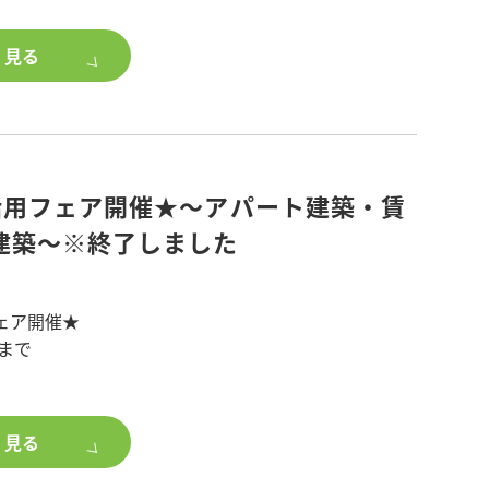
間収納、大型ウオークインクローゼット、各所に物
く見る
、
暮らせる工夫を盛り込みました。
5棟
活用フェア開催★～アパート建築・賃
31平米
建築～※終了しました
.74平米
さいたま市北区 東宮原駅徒歩10分
6%
ェア開催★
金)まで
い方、ポラスグループのアパート・マンション建
ご興味のある方は、
ョンの建築・賃貸併用住宅の建築をご検討中のオー
築をご検討ください。
く見る
る、体感すまいフェアをご紹介します。