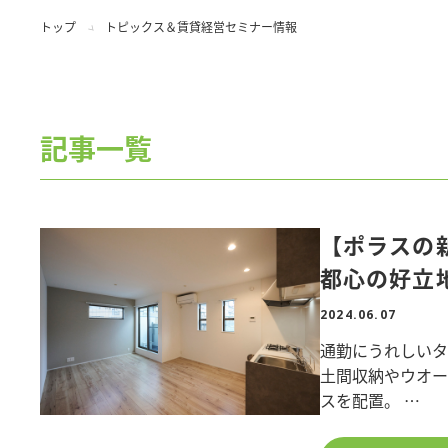
トップ
トピックス＆賃貸経営セミナー情報
記事一覧
【ポラスの
都心の好立
2024.06.07
通勤にうれしい
土間収納やウオー
スを配置。
アクセントクロス