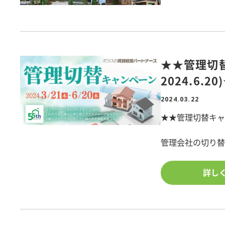
展示場や現場見
<特典1>WEB
★★管理切替
2024.6.20
<特典2>展示場
2024.03.22
★★管理切替キャンペー
管理会社の切り替
<特典3>対象の
用意しました!
今だけ管理手数料
詳し
<開催期間:2024.3.
<特典4>期間中
ドアップ
■特典①管理手数