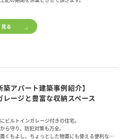
×9戸 2LDK×6戸
業所・草加営業所・草加新田営業所につきましては、
業いたします。
3月
く見る
造
平米
ージへのお問合せにつきましては、5/9(木)以降での
流山市
す。
け致しますが、何卒よろしくお願い申し上げます。
い方、ポラスグループのアパート・マンション建
ご興味のある方は、
築をご検討ください。
新築アパート建築事例紹介】
ガレージと豊富な収納スペース
りにビルトインガレージ付きの住宅。
雨から守り、防犯対策も万全。
置くもよし、ちょっとした物置にも使える便利な空