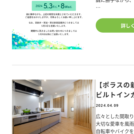
■間取り/1LDK
なお、西新井営
■階数/3階
5月3日(金)も営
■竣工日/2024年
詳し
■構造/重量鉄骨
■敷地面積/988
期間中のホームペ
■所在地/千葉県
ご返答となりま
大変ご迷惑をお掛
物件詳細を知りた
築、土地活用に
是非、ポラスで建
【ポラスの
ビルトイン
2024.04.09
広々とした間取
大切な愛車を風
自転車やバイクを