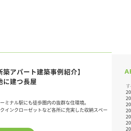
A
新築アパート建築事例紹介】
地に建つ長屋
す
2
2
ターミナル駅にも徒歩圏内の抜群な住環境。
2
クインクローゼットなど各所に充実した収納スペー
2
2
2
がポイントの室内は、コンパクトながらも使い勝手
2