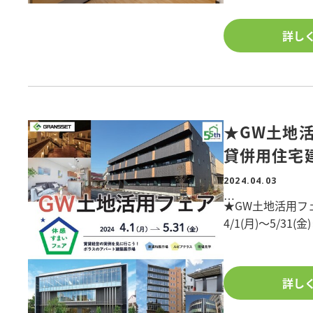
間。
室内には人気の土
詳し
入を豊富に設け
スッキリ快適に
■間取り/3LDK
■階数/2階建て 
★GW土地
■構造/木造
■敷地面積/809.
貸併用住宅
■延床面積/A棟98
2024.04.03
■所在地/埼玉県
■表面利回り/8.
★GW土地活用フ
4/1(月)～5/31(
物件詳細を知りた
築、土地活用に
アパート・マンシ
是非、ポラスで建
ナー様向けに
詳し
ポラスが開催す