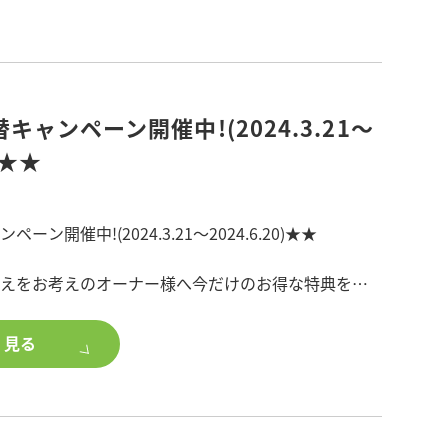
学会へ来場・ご成約で嬉しい特典がたくさん♪
からの来場予約でギフトカードプレゼント
キャンペーン開催中!(2024.3.21～
)★★
ご来場で「ウォータージャグ」プレゼント
ン開催中!(2024.3.21～2024.6.20)★★
えをお考えのオーナー様へ今だけのお得な特典をご
現場見学会・展示場ご来場でギフトカードプレゼント
最大6ヶ月間無料!
く見る
21～2024.6.20>
の新築工事ご成約で最大200万円分の選べる設備グレー
料3ヶ月分無料