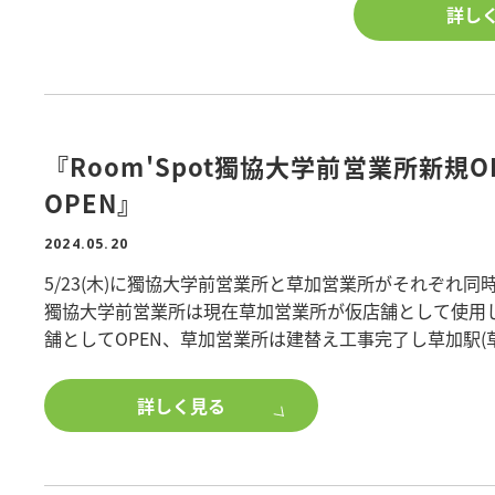
を重視して設計
詳し
■間取り/2LD
■階数/2階建て
■構造/木造
■敷地面積/113.
『Room'Spot獨協大学前営業所新規O
■延床面積/122.
■所在地/東京都
OPEN』
■表面利回り/15.
2024.05.20
物件詳細を知りた
5/23(木)に獨協大学前営業所と草加営業所がそれぞれ同
築、土地活用に
獨協大学前営業所は現在草加営業所が仮店舗として使用
是非、ポラスで建
舗としてOPEN、草加営業所は建替え工事完了し草加駅(
中央ビル管理としては28店舗目、東武伊勢崎線でも12
オープンイベントも開催いたしますので、是非この機会
詳しく見る
スタッフ一同、心よりお待ち申し上げております!