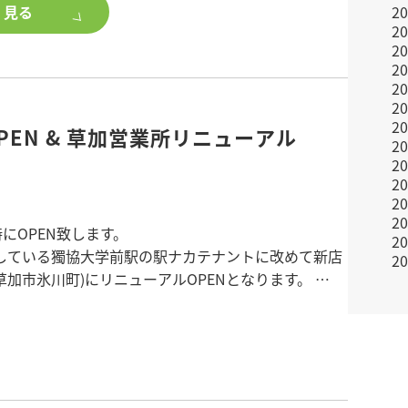
しました。
く見る
2
2
K
2
2
1棟2世帯
2
2
58平米
2
PEN & 草加営業所リニューアル
14平米
2
新宿区 「西新宿五丁目駅 徒歩10分」
2
2
1%
2
2
い方、ポラスグループのアパート・マンション建
時にOPEN致します。
2
ご興味のある方は、
している獨協大学前駅の駅ナカテナントに改めて新店
2
築をご検討ください。
草加市氷川町)にリニューアルOPENとなります。
店舗目の営業所となりました。
に賃貸・売買・管理切替のご相談ご来店を