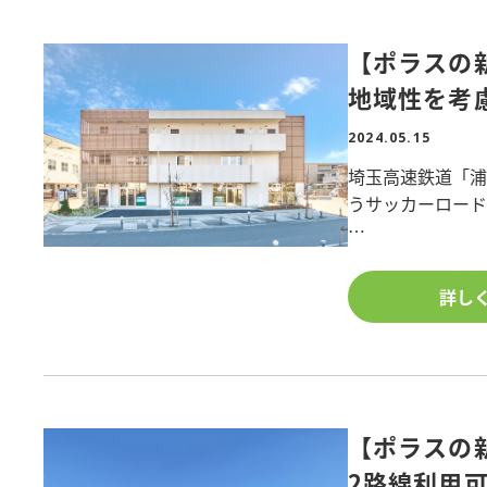
獨協大学前営業所・草加営業所いずれか店舗へのご来店
【ポラスの
地域性を考
【獨協大学前営業所】
2024.05.15
■ 新住所:〒340-0041 草加市松原1-1-1
■ TEL:048-946-2250 ■FAX:048-946-2251
埼玉高速鉄道「浦
■ フリーコール:0120-983-579
うサッカーロー
■ 東武スカイツリーライン『獨協大学前(草加松原)駅』
【草加営業所】
浦和美園エリアで
■ 住所:〒340-0034 草加市氷川町2131-3
ねた英会話教室、
詳し
■ TEL:048-927-8311 ■FAX:048-927-8342
アには、オートロ
■ フリーコール:0120-278-342
入ることがない
■ 東武スカイツリーライン『草加駅』西口徒歩3分
建物のファサード
子を採用し、駐車
ことで、周辺物
【ポラスの
■間取り/店舗×4
2路線利用