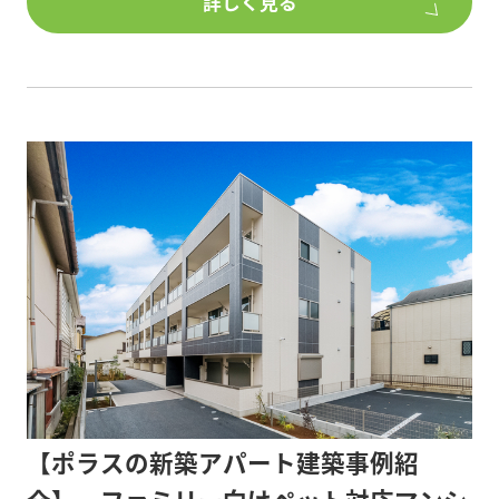
詳しく見る
さいたま市北区に建築したこちらの戸建賃貸は、ガ
レージや井戸、中庭コミュニティ、ゲートなど他に
はない圧倒的な差別化を図りました。
防災・防犯・子育てなどの面からコミュニティ形成
への意識が高まっている昨今、
地域住人との関りが希薄な賃貸住宅でも近隣住人と
の自然な交流が生まれます。
「賃貸生活をどこまで豊かに実現できるか」これか
らの時代に即した住宅を計画しました。
■間取り/2LDK+ガレージ・3LDK
■階数/3階建て
■構造/木造
■敷地面積/415.55平米
【ポラスの新築アパート建築事例紹
■延床面積/225.43平米
■所在地/さいたま市北区 宮原駅徒歩6分