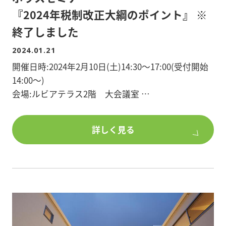
『2024年税制改正大綱のポイント』 ※
※完全予約制ですので、事前に以下のURLからお申
終了しました
込みください。
2024.01.21
(フォームに「現場見学会参加希望」とご記載くださ
い。)
開催日時:2024年2月10日(土)14:30～17:00(受付開始
14:00～)
会場:ルビアテラス2階 大会議室
埼玉県越谷市蒲生茜町13-2
詳しく見る
『2024年税制改正大綱のポイント』
【講師】
講師: 税理士法人 安心資産税会計 代表社員 税理
士 高橋安志 氏