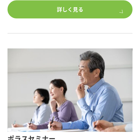
■所在地/ 埼玉県さいたま市緑区美園4丁目21-1
詳しく見る
■交通/埼玉高速鉄道「浦和美園駅」下車 徒歩5分
■構造/重量鉄骨
■プラン/1・2階・・店舗 / 3階・・1LDK×4世帯
<注目ポイント>
★駅近立地を活かした店舗併用賃貸
★重量鉄骨で大空間を実現
★賃貸部分はスマートロックを採用
<現場見学のメリット>
・建築イメージが膨らむ・・・最新のプラン・設備
を見学してご自身の計画の参考に!
・性能を体感・・・音や振動、断熱性など現場で体
感!
ポラスセミナー