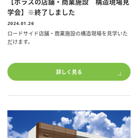
【ポラスの店舗・商業施設 構造現場見
趣味を中心に理想の暮らしを追求した賃貸です。
学会】※終了しました
■間取り/3LDK
2024.01.26
■階数/2階建て1棟3世帯(他2棟・全8世帯)
ロードサイド店舗・商業施設の構造現場を見学いた
■構造/木造
だけます。
■敷地面積/666.16平米
■延床面積/645.21平米
■日時/2/11(日) 10:00～16:00
■所在地/埼玉県越谷市 越谷レイクタウン駅徒歩9
■所在地/ 埼玉県さいたま市岩槻区美園東2-14-25
分
詳しく見る
■構造/重量鉄骨造2階建て
■プラン/店舗・事務所
物件詳細を知りたい方、ポラスグループのアパー
ト・マンション建築、土地活用にご興味のある方
<注目ポイント>
は、
★重量鉄骨で柱の無い120坪の大空間!
是非、ポラスで建築をご検討ください。
★大通り沿いの立地を活かした店舗の建築
★屋内駐車場で駐車台数確保