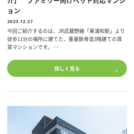
介】 ファミリー向けペット対応マンシ
ョン
物件詳細を知りたい方、ポラスグループのアパー
2023.12.27
ト・マンション建築、土地活用にご興味のある方
は、
今回ご紹介するのは、JR武蔵野線「東浦和駅」より
是非、ポラスで建築をご検討ください。
徒歩11分の場所に建てた、重量鉄骨造3階建ての賃
貸マンションです。
建築のきっかけは、オーナー様が将来の相続税対策
詳しく見る
を考え始めたこと、所有している物件が古くなって
きたことでした。
建築の提案を行う中で、オーナー様から「東浦和の
地域性に合うような物件にしたい」とご要望をいた
だきました。
東浦和周辺は緑が多く大きな公園が複数あります。
そこで、ファミリー需要を見込み間取りは2LDK中心