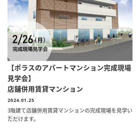
建築中の現場を見れるのは今だけです!
重量鉄骨構造をじっくりご覧ください。
※完全予約制ですので、事前に以下のURLからお申
込みください。
(フォームに「現場見学会参加希望」とご記載くださ
【ポラスのアパートマンション完成現場
い。)
見学会】
店舗併用賃貸マンション
2024.01.25
3階建て店舗併用賃貸マンションの完成現場を見学い
ただけます。
■日時/2/26(月) 10:00～16:00