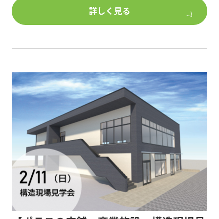
グ」
詳しく見る
広さを活かして「本をたくさん並べた図書室」
「様々なワークショップ」として趣味を楽しむな
ど、
使い方はアイデア次第で無限大。
リビングの延長として土間を設けているため、屋内
と屋外をつなぐインナーテラス空間としても活用で
きます。
またリビングにつながることで視界が抜け、空間が
大きく開放的になります。
リビングから様子を見ていられるので、子どもやペ
ットの遊び場としても最適です。
どんな空間にしようか考えながら自由にカスタムす
るうちに“あなたのための賃貸”になります。