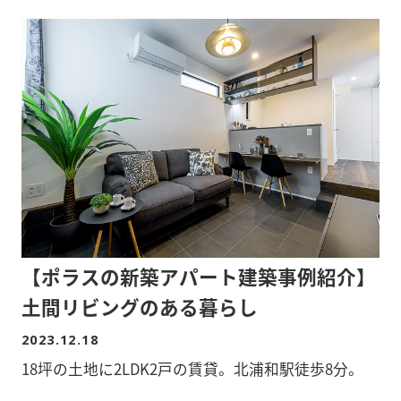
■敷地面積/483.41平米
■所在地/埼玉県越谷市
物件詳細を知りたい方、ポラスグループのアパー
ト・マンション建築、土地活用にご興味のある方
は、
是非、ポラスで建築をご検討ください。
【ポラスの新築アパート建築事例紹介】
土間リビングのある暮らし
2023.12.18
18坪の土地に2LDK2戸の賃貸。北浦和駅徒歩8分。