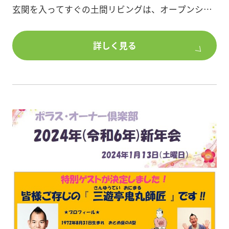
玄関を入ってすぐの土間リビングは、オープンシェ
ルフやカウンターを設置し、
コンパクトながらもデザイン性を高めた空間に。
詳しく見る
玄関とは分離し、キッチンへは高低差と素材の違い
で程よいアクセントを付け、
視覚的にも変化が生まれます。
室内履きで過ごせる土間の使い方はフレキシブル。
耐久性に優れメンテナンス性が高いメリットがある
ので、観葉植物を置いて癒しの空間を作るなど、多
彩な用途を持つ機能性と、ゆとりを与えてくれるス
ペースに。
またキッチン横には可動式の吊戸がある洋間を配置
することで、ライフスタイルに応じた暮らしができ
る工夫を盛り込んだ住宅に計画しました。