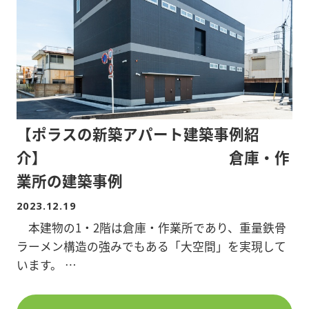
としました。
また、大きな公園でペットの散歩をされる入居者需
要も見込まれるためペット対応としました。
設備の面では、物件近くの見沼代用水沿いに自転車
専用道路があることを考慮し、クロスバイク等が置
ける専用のラックをオートロックの内側に整備して
【ポラスの新築アパート建築事例紹
います。
介】 倉庫・作
ポラスグループ内の賃貸管理部門である中央ビル管
業所の建築事例
理東浦和営業所と連携し、東浦和の地域性に合う差
2023.12.19
別化された新築物件が完成しました。
本建物の1・2階は倉庫・作業所であり、重量鉄骨
ラーメン構造の強みでもある「大空間」を実現して
■間取り/1LDK×4戸 2LDK×11戸
います。
■階数/3階
1・2階の天井高は約4.5mと倉庫・作業所としても、
■竣工日/2023年10月
「十分な広さで満足している」と、管理者様からお