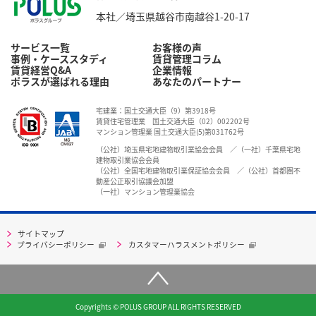
本社／埼玉県越谷市南越谷1-20-17
サービス一覧
お客様の声
事例・ケーススタディ
賃貸管理コラム
賃貸経営Q&A
企業情報
ポラスが選ばれる理由
あなたのパートナー
宅建業：国土交通大臣（9）第3918号
賃貸住宅管理業 国土交通大臣（02）002202号
マンション管理業 国土交通大臣(5)第031762号
（公社）埼玉県宅地建物取引業協会会員 ／（一社）千葉県宅地
建物取引業協会会員
（公社）全国宅地建物取引業保証協会会員 ／（公社）首都圏不
動産公正取引協議会加盟
（一社）マンション管理業協会
サイトマップ
プライバシーポリシー
カスタマーハラスメントポリシー
Copyrights © POLUS GROUP ALL RIGHTS RESERVED