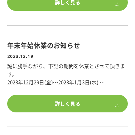
詳しく見る
■構造/重量鉄骨造
声を頂いております。
■敷地面積/695平米
3階の休憩所には広いサービスバルコニーを設けま
■所在地/埼玉県川口市
した。バルコニーからの眺望はとても良く、天気が
良い日には富士山が望める位置に休憩用のカウンタ
物件詳細を知りたい方、ポラスグループのアパー
ーを配置しました。
年末年始休業のお知らせ
ト・マンション建築、土地活用にご興味のある方
は、
外観アクセントとして、JR武蔵野線が通る北面3
2023.12.19
是非、ポラスで建築をご検討ください。
階には木目のルーバーを採用し、作業所・倉庫であ
誠に勝手ながら、下記の期間を休業とさせて頂きま
りながらデザイン性にもこだわって施主様と打合せ
す。
を行いました。武蔵野線をご利用し、出勤されてい
2023年12月29日(金)～2023年1月3日(水)
る従業員様からも「素敵な建物ができて嬉しい」と
大変ご満足を頂いております。
期間中のお問合せにつきましては、1月4日(木)以降
詳しく見る
のご返答となります。
■階数/3階
ご迷惑をお掛け致しますが、何卒よろしくお願い申
■竣工日/2023年8月
し上げます。
■構造/重量鉄骨ラーメン構造