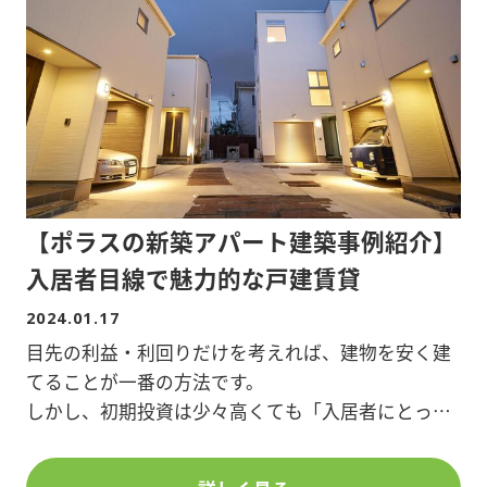
講師:税理士法人 安心資産税会計 税理士 平田 康治
氏
【参加費】1,000円 ※オーナー倶楽部会員無料
【申込】FAX・お電話・セミナーページよりお申し
込みください。
ポラスオーナーズ株式会社
【ポラスの新築アパート建築事例紹介】
FAX:048-989-9290
TEL:048-989-3113
入居者目線で魅力的な戸建賃貸
2024.01.17
※詳細は添付資料をご覧ください。
目先の利益・利回りだけを考えれば、建物を安く建
※定員になり次第締め切らせていただきます。(先着
てることが一番の方法です。
40名様限定です。お早めにお申込みください。)
しかし、初期投資は少々高くても「入居者にとって
満足度の高い住まいを提供すること」それらが結果
的に安定的な収入となります。