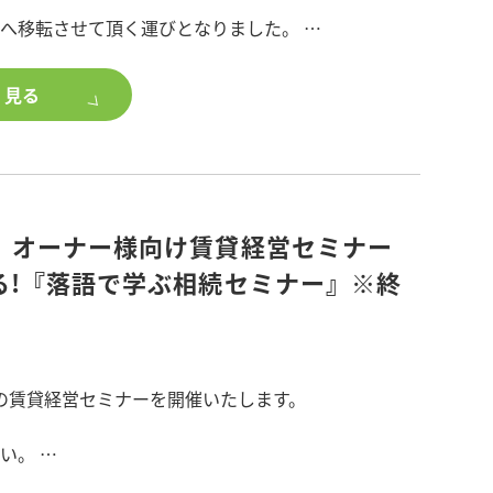
記へ移転させて頂く運びとなりました。
00平米
さいたま市
2023年9月28日(木)
く見る
0041 草加市松原1-1-1
い方、ポラスグループのアパート・マンション建
27-8311⇒[新]048-946-2250
ご興味のある方は、
7-8342⇒[新]048-946-2251
築をご検討ください。
20-278-342(変更なし)
武スカイツリーライン『獨協大学前(草加松原)駅』西口
】オーナー様向け賃貸経営セミナー
る!『落語で学ぶ相続セミナー』※終
・FAX番号にお掛け頂いてもつながります。
の着信は[新]番号からとなります。
ラスの賃貸経営セミナーを開催いたします。
さい。