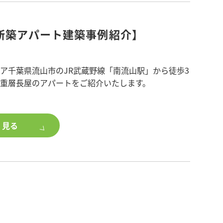
新築アパート建築事例紹介】
れる物件にするポラスの秘訣』
(週2回以上)のご契約で管理手数料1ヶ月分無料
保証のご契約で管理手数料1ヶ月分無料
お電話・セミナーページよりお申し込みください。
ア千葉県流山市のJR武蔵野線「南流山駅」から徒歩3
る重層長屋のアパートをご紹介いたします。
リでの月次明細書受取りで管理手数料1ヶ月分無料
ル管理
44
料6ヶ月分が無料になるチャンス★
12
の賃貸マンションが建っていましたが、建替えの時期
く見る
来の事業変更がしやすい木造2階建てのアパートを建
にポラス・オーナー倶楽部へ新規入会頂くと満室賃
ー情報ページをご確認下さい。
ーナーポイントプレゼント☆
第締め切らせていただきます。
の特徴をいかし1階は1LDK、2階は1階の玄関スペ
Iによる査定レポートもプレゼント☆
ご所有物件のAIによる物件査定レポートプレゼント!
増やした2LDKの2種類の間取りとなっており、空室
間取りとなっています。
、特典の適用条件等はキャンペーンページをご確認
ーナー様の希望により賃貸物件には珍しいキッチン
すと水がでるタッチレス水栓を採用しています。
を設置したことで、入居者様にとって安全で住み心
い合わせは、お問い合わせフォームからお問い合わ