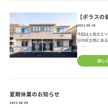
<第2部>
オーナー様必見!
＼さらに/
【ポラスの
『入居者に選ば
■特典②巡回清掃
＼さらに/
2023.08.29
【参加費】無料
■特典③原状回復
【申込】FAX・
今回は人気のエリ
＼さらに/
分の好立地にあ
■特典④専用アプ
株式会社中央ビ
TEL:048-987-55
★最大で管理手数
FAX:048-989-93
以前は3階建て
詳し
を迎え、今回は将
☆管理委託契約時
※詳細はセミナ
築されました。
料の10%分のオ
※定員になり次
間取りは重層長屋
☆ご所有物件のA
ご来場者様限定!
ース上階に一部屋
対策に配慮した
キャンペーン詳細
夏期休業のお知らせ
設備の面では、オ
ください。
水栓に手をかざ
2023.08.09
また、防犯カメラ
詳しい内容のお問