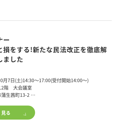
い…。
を見てみたい。
ナー
と損をする!新たな民法改正を徹底解
しました
ガレージも可能です!
月7日(土)14:30～17:00(受付開始14:00～)
支えます!
ス2階 大会議室
生茜町13-2
する!新たな民法改正を徹底解説』
く見る
の利用の円滑化を主な目的として民法が改正され、
を確保!