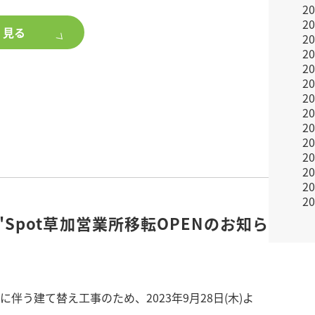
2
2
く見る
2
IX窓とバルコニー側に大きな窓を配し、室内を明るく
2
2
なスタディカウンターを用意し、日々の暮らしの利
2
2
2
2
ングは壁を1.6m確保することで、隣り合う住戸から
2
2
間に。更にスポット照明や水栓・防水コンセントも
2
2
Qなどアクティビティの場となるように計画しまし
2
om'Spot草加営業所移転OPENのお知ら
DK 6世帯
伴う建て替え工事のため、2023年9月28日(木)よ
8月