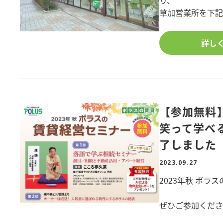
り、
■構造/木造
草加営業所を下
■敷地面積/499.
■所在地/埼玉県
■ 移転営業開始日:
詳し
■ 新住所:〒340-
物件詳細を知りた
■ TEL:[旧]048-9
築、土地活用に
■FAX:[旧]048-92
是非、ポラスで建
■ フリーコール:01
■ アクセス(東
【参加無料
徒歩1分)
笑って学べ
※[旧]電話番号
了しました
※草加営業所から
2023.09.27
2023年秋 ポ
ぜひご参加くだ