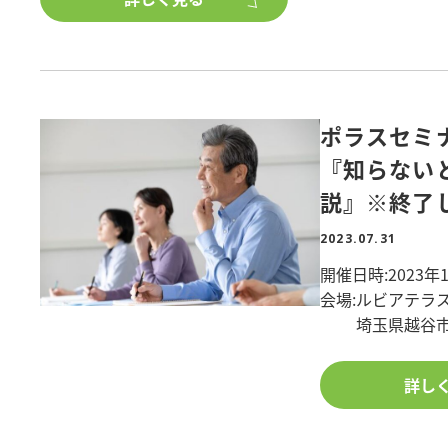
□■この様な方にオススメです■□■
・賃貸住宅を建てたいけど、構造の違いがよくわからな
・どんな部材を使って、どんな施工をしているのか実物
ポラスセミ
□■見どころ■□■
『知らない
【重量鉄骨造】
説』※終了
・柱と梁だけで建物全体を支える重量鉄骨ラーメン構造
大スパンが飛ばせるので、大開口リビングやビルトイン
2023.07.31
・高い耐久性
開催日時:2023年10
250～300㎜角、肉厚9～12㎜の太くて力強い柱が建物を
会場:ルビアテラ
・高い断熱性能
埼玉県越谷市蒲
ALCパネルと断熱材で省エネ性能アップ!
『知らないと損を
詳し
【木造】
・高い耐震性
所有者不明土地
ポラスオリジナルの耐力壁の採用で少ない壁でも耐震性