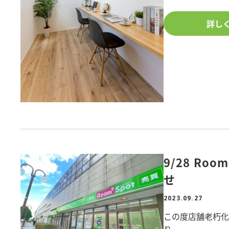
印象に。
詳し
道路面の大きなF
照らします。
豊富な収納と大き
便性に考慮。
屋上のスカイリビ
の視線を遮り、
プライベートな空
用意し、
プール遊びやBB
た。
9/28 Ro
せ
■間取り/2～3L
2023.09.27
■階数/2階
この度店舗老朽化に
■竣工日/2023年