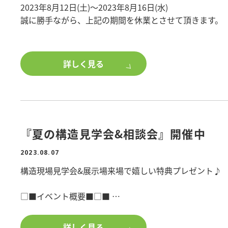
2023年8月12日(土)～2023年8月16日(水)
地の良い賃貸住
せいただくか、店
誠に勝手ながら、上記の期間を休業とさせて頂きます。
■間取り/1LDK
期間中のホームページへのお問合せにつきましては、8/1
■階数/2階
大変ご迷惑をお掛け致しますが、何卒よろしくお願い申
■竣工日/2023年
詳しく見る
■構造/木造軸組
■敷地面積/309.
■所在地/千葉県
物件詳細を知りた
『夏の構造見学会&相談会』開催中
築、土地活用に
是非、ポラスで建
2023.08.07
構造現場見学会&展示場来場で嬉しい特典プレゼント♪
□■イベント概要■□■
ポラスの賃貸住宅の構造が見れる構造見学会を開催いた
構造見学会と展示場への来場で嬉しい特典をプレゼント
詳しく見る