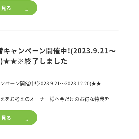
15日(14:00～16:00/開場13:30)
く見る
ビル8F(埼玉県越谷市南越谷1-21-2)
0名(定員になり次第締切り)
キャンペーン開催中!(2023.9.21～
続セミナー』
.20)★★※終了しました
産活用・アパート経営
ン開催中!(2023.9.21～2023.12.20)★★
ダメ!その先に待っているものとは
絵困ること・・・不動産相続登記の義務化がスタート
えをお考えのオーナー様へ今だけのお得な特典をご
空地・・専門家のアイディアと今時の以外なニュー
く見る
後だしジャンケンで勝ち組に・・二つのコツで満室
21～2023.12.20>
料3ヶ月分無料