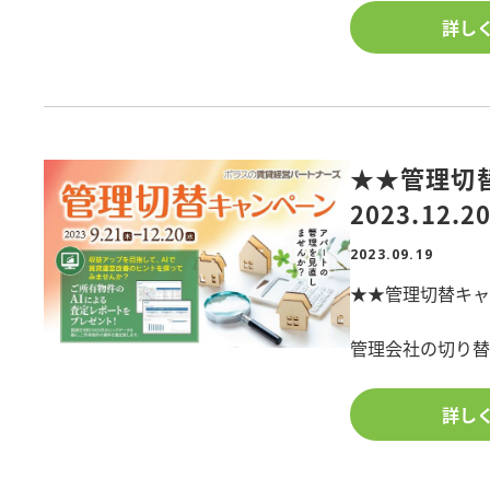
■日時:2023年10月
詳し
■開場:ポラス本社
■参加人数:限定4
<第1部>
★★管理切替
笑って学べる!
『落語で学ぶ相
2023.12
2023.09.19
演目/相続と不動
★★管理切替キャンペー
◆不動産の共有は
◆相続の先送りd
管理会社の切り替
◆増える空き家・
用意しました!
ス
詳し
◆アパート経営は
<開催期間:2023.9.
経営
■特典①管理手数