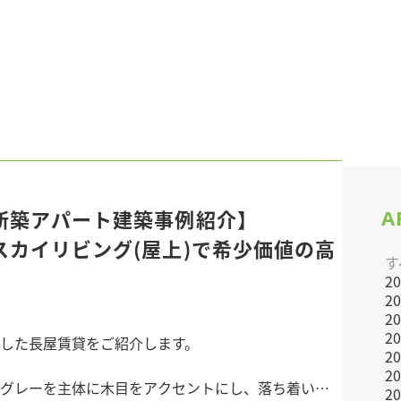
A
新築アパート建築事例紹介】
スカイリビング(屋上)で希少価値の高
す
2
2
2
2
築した長屋賃貸をご紹介します。
2
2
グレーを主体に木目をアクセントにし、落ち着いた
2