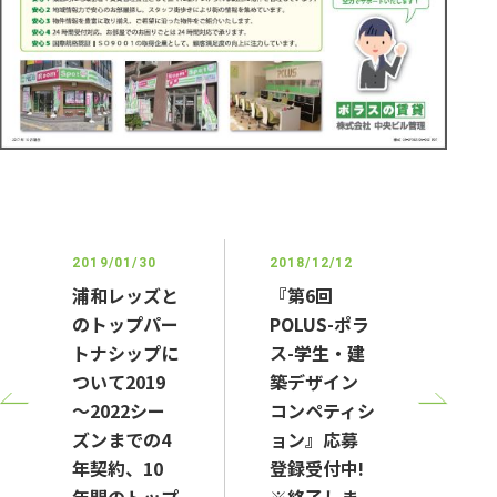
2019/01/30
2018/12/12
浦和レッズと
『第6回
のトップパー
POLUS-ポラ
トナシップに
ス-学生・建
ついて2019
築デザイン
～2022シー
コンペティシ
ズンまでの4
ョン』応募
年契約、10
登録受付中!
年間のトップ
※終了しま