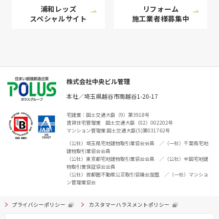
浦和レッズ
リフォーム
スペシャル
サイト
施工業者様
募集中
株式会社中央ビル管理
本社／埼玉県越谷市南越谷1-20-17
宅建業：国土交通大臣（9）第3918号
賃貸住宅管理業 国土交通大臣（02）002202号
マンション管理業 国土交通大臣(5)第031762号
（公社）埼玉県宅地建物取引業協会会員 ／（一社）千葉県宅地
建物取引業協会会員
（公社）東京都宅地建物取引業協会会員 ／（公社）全国宅地建
物取引業保証協会会員
（公社）首都圏不動産公正取引協議会加盟 ／（一社）マンショ
ン管理業協会
プライバシーポリシー
カスタマーハラスメントポリシー