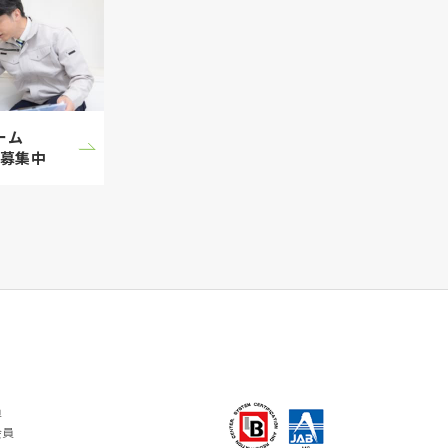
ーム
募集中
員
会員