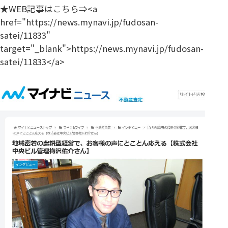
★WEB記事はこちら⇒<a
href="https://news.mynavi.jp/fudosan-
satei/11833"
target="_blank">https://news.mynavi.jp/fudosan-
satei/11833</a>