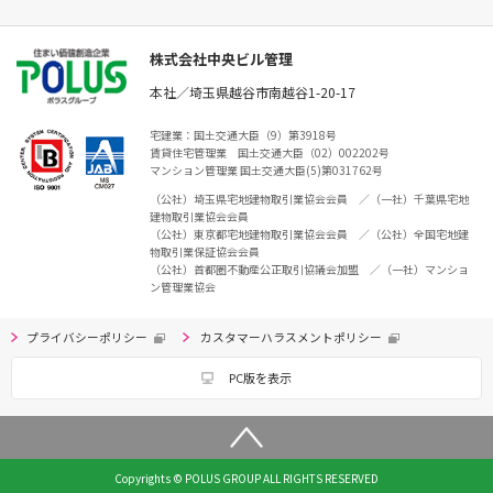
株式会社中央ビル管理
本社／埼玉県越谷市南越谷1-20-17
宅建業：国土交通大臣（9）第3918号
賃貸住宅管理業 国土交通大臣（02）002202号
マンション管理業 国土交通大臣(5)第031762号
（公社）埼玉県宅地建物取引業協会会員 ／（一社）千葉県宅地
建物取引業協会会員
（公社）東京都宅地建物取引業協会会員 ／（公社）全国宅地建
物取引業保証協会会員
（公社）首都圏不動産公正取引協議会加盟 ／（一社）マンショ
ン管理業協会
プライバシーポリシー
カスタマーハラスメントポリシー
PC版を表示
Copyrights © POLUS GROUP ALL RIGHTS RESERVED