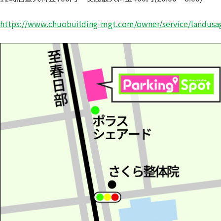
https://www.chuobuilding-mgt.com/owner/service/landusa