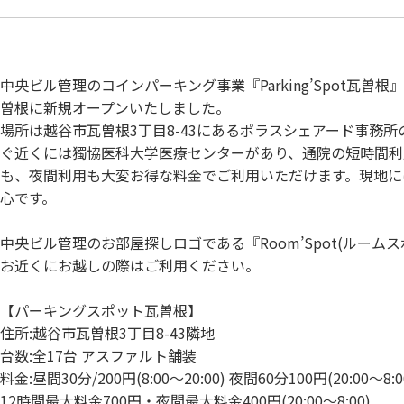
中央ビル管理のコインパーキング事業『Parking’Spot瓦曽根
曽根に新規オープンいたしました。
場所は越谷市瓦曽根3丁目8-43にあるポラスシェアード事務
ぐ近くには獨協医科大学医療センターがあり、通院の短時間利
も、夜間利用も大変お得な料金でご利用いただけます。現地に
心です。
中央ビル管理のお部屋探しロゴである『Room’Spot(ルー
お近くにお越しの際はご利用ください。
【パーキングスポット瓦曽根】
住所:越谷市瓦曽根3丁目8-43隣地
台数:全17台 アスファルト舗装
料金:昼間30分/200円(8:00～20:00) 夜間60分100円(20:00～8:0
12時間最大料金700円・夜間最大料金400円(20:00～8:00)