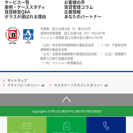
サービス一覧
お客様の声
事例・ケーススタディ
賃貸管理コラム
賃貸経営Q&A
企業情報
ポラスが選ばれる理由
あなたのパートナー
宅建業：国土交通大臣（9）第3918号
賃貸住宅管理業 国土交通大臣（02）002202号
マンション管理業 国土交通大臣(5)第031762号
（公社）埼玉県宅地建物取引業協会会員 ／（一社）千葉県宅地
建物取引業協会会員
（公社）全国宅地建物取引業保証協会会員 ／（公社）首都圏不
動産公正取引協議会加盟
（一社）マンション管理業協会
サイトマップ
プライバシーポリシー
カスタマーハラスメントポリシー
Copyrights © POLUS GROUP ALL RIGHTS RESERVED