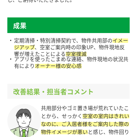
成果
・
定期清掃・特別清掃契約で、物件共用部の
イメー
ジアップ
、空室ご案内時の印象UP、物件現地反
響が増えたことによる
空室撲滅
・
アプリを使ったこまめな連絡、物件現地の状況共
有により
オーナー様の安心感
改善結果・担当者コメント
共用部分やゴミ置き場が荒れていたこ
とから、せっかく
空室の室内はきれい
なのに、ご入居者様をご案内した際の
物件イメージが悪い
と感じ、物件回り