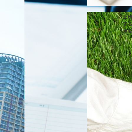
土
す
点