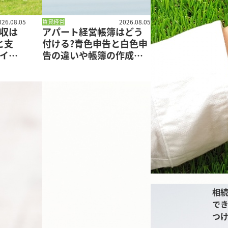
026.08.05
賃貸経営
2026.08.05
収は
アパート経営帳簿はどう
と支
付ける?青色申告と白色申
イン
告の違いや帳簿の作成手
順を紹介
相
でき
つ