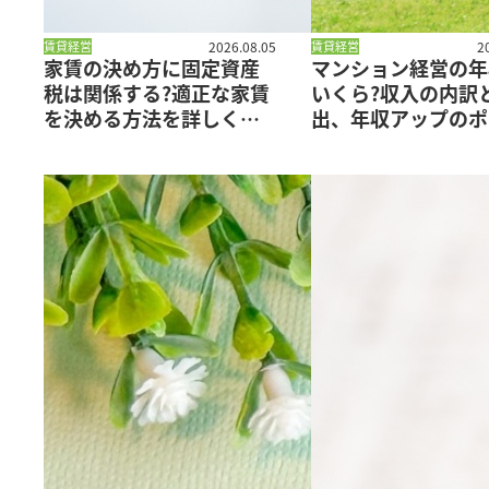
賃貸経営
2026.08.05
賃貸経営
2
家賃の決め方に固定資産
マンション経営の年
税は関係する?適正な家賃
いくら?収入の内訳
を決める方法を詳しく解
出、年収アップのポ
説
トを解説