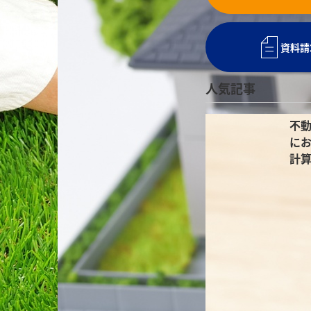
資料請
人気記事
不
にお
計
介