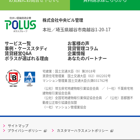
株式会社中央ビル管理
本社／埼玉県越谷市南越谷1-20-17
サービス一覧
お客様の声
事例・ケーススタディ
賃貸管理コラム
賃貸経営Q&A
企業情報
ポラスが選ばれる理由
あなたのパートナー
宅建業：国土交通大臣（9）第3918号
賃貸住宅管理業 国土交通大臣（02）002202号
マンション管理業 国土交通大臣(5)第031762号
（公社）埼玉県宅地建物取引業協会会員 ／（一社）千葉県宅地
建物取引業協会会員
（公社）全国宅地建物取引業保証協会会員 ／（公社）首都圏不
動産公正取引協議会加盟
（一社）マンション管理業協会
サイトマップ
プライバシーポリシー
カスタマーハラスメントポリシー