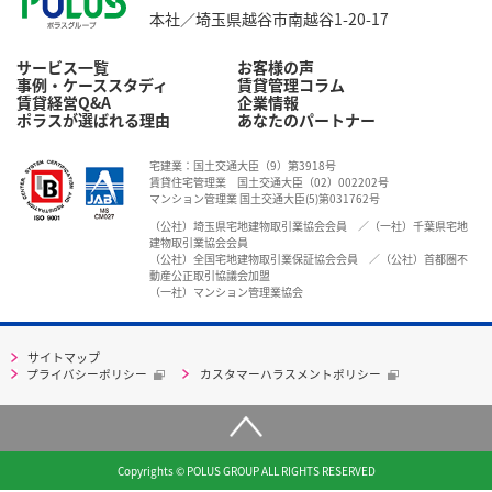
本社／埼玉県越谷市南越谷1-20-17
サービス一覧
お客様の声
事例・ケーススタディ
賃貸管理コラム
賃貸経営Q&A
企業情報
ポラスが選ばれる理由
あなたのパートナー
宅建業：国土交通大臣（9）第3918号
賃貸住宅管理業 国土交通大臣（02）002202号
マンション管理業 国土交通大臣(5)第031762号
（公社）埼玉県宅地建物取引業協会会員 ／（一社）千葉県宅地
建物取引業協会会員
（公社）全国宅地建物取引業保証協会会員 ／（公社）首都圏不
動産公正取引協議会加盟
（一社）マンション管理業協会
サイトマップ
プライバシーポリシー
カスタマーハラスメントポリシー
Copyrights © POLUS GROUP ALL RIGHTS RESERVED