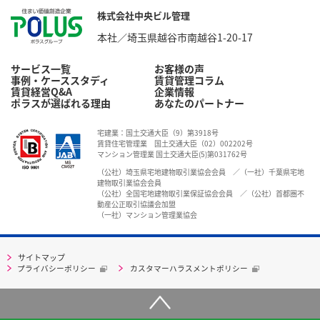
株式会社中央ビル管理
本社／埼玉県越谷市南越谷1-20-17
サービス一覧
お客様の声
事例・ケーススタディ
賃貸管理コラム
賃貸経営Q&A
企業情報
ポラスが選ばれる理由
あなたのパートナー
宅建業：国土交通大臣（9）第3918号
賃貸住宅管理業 国土交通大臣（02）002202号
マンション管理業 国土交通大臣(5)第031762号
（公社）埼玉県宅地建物取引業協会会員 ／（一社）千葉県宅地
建物取引業協会会員
（公社）全国宅地建物取引業保証協会会員 ／（公社）首都圏不
動産公正取引協議会加盟
（一社）マンション管理業協会
サイトマップ
プライバシーポリシー
カスタマーハラスメントポリシー