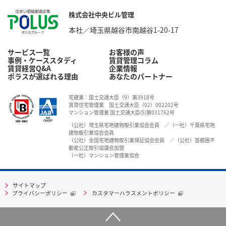
株式会社中央ビル管理
本社／埼玉県越谷市南越谷1-20-17
サービス一覧
お客様の声
事例・ケーススタディ
賃貸管理コラム
賃貸経営Q&A
企業情報
ポラスが選ばれる理由
あなたのパートナー
宅建業：国土交通大臣（9）第3918号
賃貸住宅管理業 国土交通大臣（02）002202号
マンション管理業 国土交通大臣(5)第031762号
（公社）埼玉県宅地建物取引業協会会員 ／（一社）千葉県宅地
建物取引業協会会員
（公社）全国宅地建物取引業保証協会会員 ／（公社）首都圏不
動産公正取引協議会加盟
（一社）マンション管理業協会
サイトマップ
プライバシーポリシー
カスタマーハラスメントポリシー