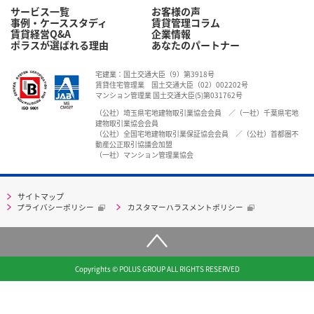
サービス一覧
お客様の声
事例・ケーススタディ
賃貸管理コラム
賃貸経営Q&A
企業情報
ポラスが選ばれる理由
あなたのパートナー
宅建業：国土交通大臣（9）第3918号
賃貸住宅管理業 国土交通大臣（02）002202号
マンション管理業 国土交通大臣(5)第031762号
（公社）埼玉県宅地建物取引業協会会員 ／（一社）千葉県宅地
建物取引業協会会員
（公社）全国宅地建物取引業保証協会会員 ／（公社）首都圏不
動産公正取引協議会加盟
（一社）マンション管理業協会
サイトマップ
プライバシーポリシー
カスタマーハラスメントポリシー
Copyrights © POLUS GROUP ALL RIGHTS RESERVED