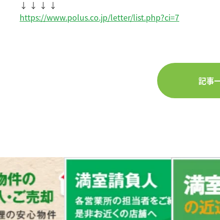
↓ ↓ ↓ ↓
https://www.polus.co.jp/letter/list.php?ci=7
記事