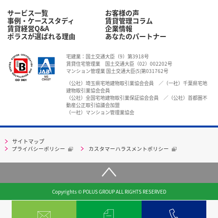
サービス一覧
お客様の声
事例・ケーススタディ
賃貸管理コラム
賃貸経営Q&A
企業情報
ポラスが選ばれる理由
あなたのパートナー
宅建業：国土交通大臣（9）第3918号
賃貸住宅管理業 国土交通大臣（02）002202号
マンション管理業 国土交通大臣(5)第031762号
（公社）埼玉県宅地建物取引業協会会員 ／（一社）千葉県宅地
建物取引業協会会員
（公社）全国宅地建物取引業保証協会会員 ／（公社）首都圏不
動産公正取引協議会加盟
（一社）マンション管理業協会
サイトマップ
プライバシーポリシー
カスタマーハラスメントポリシー
Copyrights © POLUS GROUP ALL RIGHTS RESERVED