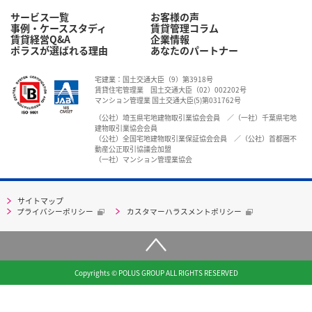
サービス一覧
お客様の声
事例・ケーススタディ
賃貸管理コラム
賃貸経営Q&A
企業情報
ポラスが選ばれる理由
あなたのパートナー
宅建業：国土交通大臣（9）第3918号
賃貸住宅管理業 国土交通大臣（02）002202号
マンション管理業 国土交通大臣(5)第031762号
（公社）埼玉県宅地建物取引業協会会員 ／（一社）千葉県宅地
建物取引業協会会員
（公社）全国宅地建物取引業保証協会会員 ／（公社）首都圏不
動産公正取引協議会加盟
（一社）マンション管理業協会
サイトマップ
プライバシーポリシー
カスタマーハラスメントポリシー
Copyrights © POLUS GROUP ALL RIGHTS RESERVED