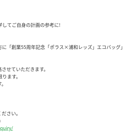
学してご自身の計画の参考に!
方に「創業55周年記念「ポラス×浦和レッズ」エコバッグ」
絡させていただきます。
限ります。
す。
ください。
)
quiry/