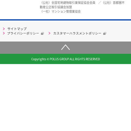
（公社）全国宅地建物取引業保証協会会員 ／（公社）首都圏不
動産公正取引協議会加盟
（一社）マンション管理業協会
サイトマップ
プライバシーポリシー
カスタマーハラスメントポリシー
Copyrights © POLUS GROUP ALL RIGHTS RESERVED