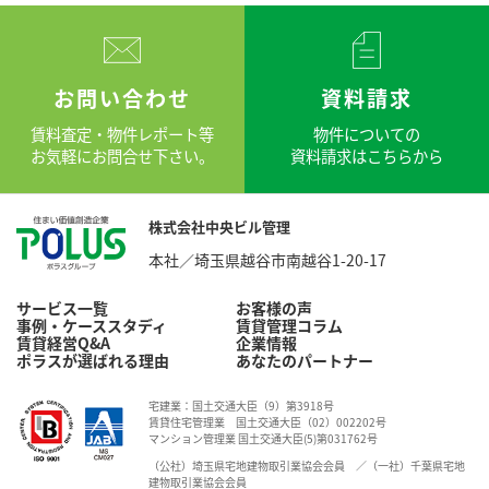
お問い合わせ
資料請求
賃料査定・物件レポート等
物件についての
お気軽にお問合せ下さい。
資料請求はこちらから
株式会社中央ビル管理
本社／埼玉県越谷市南越谷1-20-17
サービス一覧
お客様の声
事例・ケーススタディ
賃貸管理コラム
賃貸経営Q&A
企業情報
ポラスが選ばれる理由
あなたのパートナー
宅建業：国土交通大臣（9）第3918号
賃貸住宅管理業 国土交通大臣（02）002202号
マンション管理業 国土交通大臣(5)第031762号
（公社）埼玉県宅地建物取引業協会会員 ／（一社）千葉県宅地
建物取引業協会会員