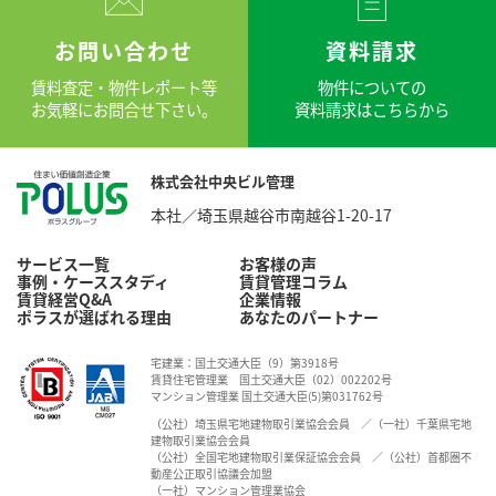
お問い合わせ
資料請求
賃料査定・物件レポート等
物件についての
お気軽にお問合せ下さい。
資料請求はこちらから
株式会社中央ビル管理
本社／埼玉県越谷市南越谷1-20-17
サービス一覧
お客様の声
事例・ケーススタディ
賃貸管理コラム
賃貸経営Q&A
企業情報
ポラスが選ばれる理由
あなたのパートナー
宅建業：国土交通大臣（9）第3918号
賃貸住宅管理業 国土交通大臣（02）002202号
マンション管理業 国土交通大臣(5)第031762号
（公社）埼玉県宅地建物取引業協会会員 ／（一社）千葉県宅地
建物取引業協会会員
（公社）全国宅地建物取引業保証協会会員 ／（公社）首都圏不
動産公正取引協議会加盟
（一社）マンション管理業協会