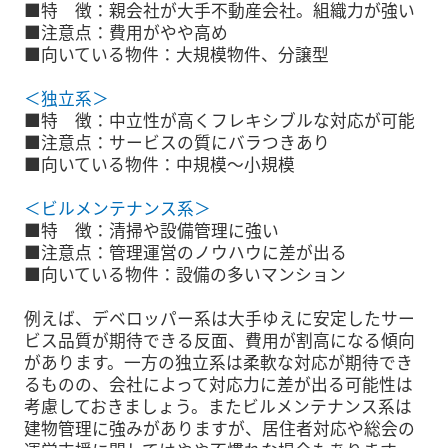
■特 徴：親会社が大手不動産会社。組織力が強い
■注意点：費用がやや高め
■向いている物件：大規模物件、分譲型
＜独立系＞
■特 徴：中立性が高くフレキシブルな対応が可能
■注意点：サービスの質にバラつきあり
■向いている物件：中規模〜小規模
＜ビルメンテナンス系＞
■特 徴：清掃や設備管理に強い
■注意点：管理運営のノウハウに差が出る
■向いている物件：設備の多いマンション
例えば、デベロッパー系は大手ゆえに安定したサー
ビス品質が期待できる反面、費用が割高になる傾向
があります。一方の独立系は柔軟な対応が期待でき
るものの、会社によって対応力に差が出る可能性は
考慮しておきましょう。またビルメンテナンス系は
建物管理に強みがありますが、居住者対応や総会の