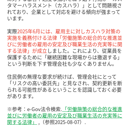
タマーハラスメント（カスハラ）」として問題視さ
れており、企業として対応を避ける傾向が強まって
います。
実際
2025年6月には、雇用主に対しカスハラ対策の
実施を義務付ける法律「労働施策の総合的な推進並
びに労働者の雇用の安定及び職業生活の充実等に関
する法律」が成立
しました。これにより、従業員を
保護するために「継続困難な現場からは撤退する」
という判断を下す管理会社も少なくありません。
住民側の無理な要求が続けば、管理会社にとって
「リスクの高い委託先」と見なされ、契約更新を断
られる可能性があるということを認識しておく必要
があります。
※参考：e-Gov法令検索.
「労働施策の総合的な推進
並びに労働者の雇用の安定及び職業生活の充実等に
関する法律」
,（参照2025-08-07）.