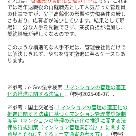
2つ目は、
管理員の高齢化と担い手不足
です。これま
では定年退職後の再就職先として人気だった管理員
の仕事ですが、少子高齢化の影響や労働条件の厳し
さもあり、応募者が減少しています。結果として現
場に十分な人手を配置できず、業務負担が増加し、
契約継続が難しくなるのです。
このような構造的な人手不足は、管理会社側だけで
は解決しきれず、やむを得ず撤退に至るケースもあ
ります。
※参考：e-Gov法令検索.
「マンションの管理の適正
化の推進に関する法律」
,（参照2025-08-07）.
※参考：国土交通省.
「マンションの管理の適正化の
推進に関する法律に基づくマンション管理業登録制
度等（マンションの管理の適正化の推進に関する法
律施行規則案（マンション管理業部分））に関する
意見とそれに対する国土交通省の考え方」
,（参照