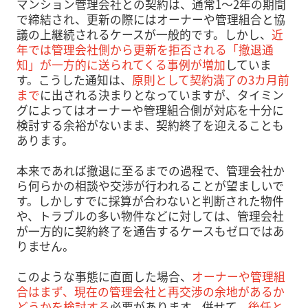
マンション管理会社との契約は、通常1〜2年の期間
で締結され、更新の際にはオーナーや管理組合と協
議の上継続されるケースが一般的です。しかし、
近
年では管理会社側から更新を拒否される「撤退通
知」が一方的に送られてくる事例が増加
していま
す。こうした通知は、
原則として契約満了の3カ月前
まで
に出される決まりとなっていますが、タイミン
グによってはオーナーや管理組合側が対応を十分に
検討する余裕がないまま、契約終了を迎えることも
あります。
本来であれば撤退に至るまでの過程で、管理会社か
ら何らかの相談や交渉が行われることが望ましいで
す。しかしすでに採算が合わないと判断された物件
や、トラブルの多い物件などに対しては、管理会社
が一方的に契約終了を通告するケースもゼロではあ
りません。
このような事態に直面した場合、
オーナーや管理組
合はまず、現在の管理会社と再交渉の余地があるか
どうかを検討する
必要があります。併せて、
後任と