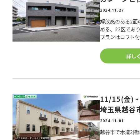
ました。
2024.11.27
解放感のある2面
■間取/1棟2世帯 
める、23区であ
■階数/2階建
プランはロフト付
■構造/木造
電動シャッター・
■敷地面積/151.
充実した設備に、
詳し
■延床面積/192.
愛車のメンテナン
■所在地/埼玉県
相談可なので、
物件詳細を知りた
■間取り/1LDK
築、土地活用に
■階数/2階
11/15(
是非、ポラスで建
■構造/木造
■敷地面積/199.
埼玉県越谷
■延床面積/264.
2024.11.01
■所在地/葛飾区西
越谷市で木造2階
物件詳細を知りた