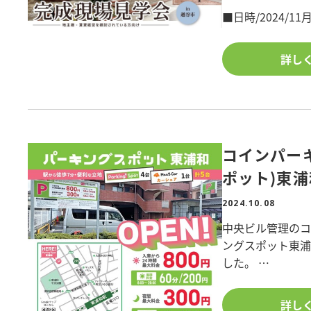
築、土地活用に
■日時/2024/11月
是非、ポラスで建
■所在地/埼玉県越
■構造/木造軸組2
詳し
★★★ご来場の方
<注目ポイント>
・回遊動線で家事
・ワイドキッチン
コインパーキン
・リモートワーク
・専用庭に人工芝
ポット)東浦
・広々リビング
2024.10.08
・リビングや洗
・宅配ボックス
中央ビル管理のコイ
ングスポット東浦
した。
<現場見学のメリ
全5台のうち、4
・建築イメージが
す。
詳し