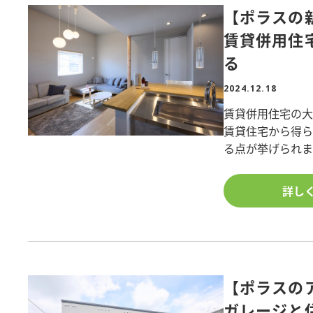
【ポラスの
【賃貸住宅/木造
賃貸併用住
【賃貸住宅/木造
る
【専門学校/鉄骨
2024.12.18
賃貸併用住宅の
賃貸住宅から得ら
<構造現場見学会
る点が挙げられ
副収入や老後収入
【店舗併用賃貸/
も支えます。
詳し
居住空間や基本性
詳しくはチラシ
の価値を活かし
↓ご相談・お問い
家賃収入が生ま
快適な自宅空間を
【ポラスの
プライバシーと
雨や汚れを防げる
ガレージと