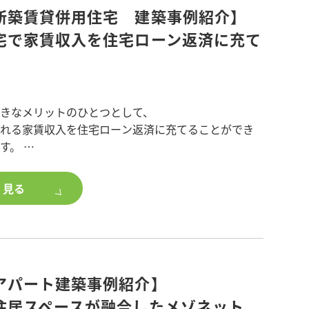
新築賃貸併用住宅 建築事例紹介】
3階建て】戸田市本町
宅で家賃収入を住宅ローン返済に充て
2階建て】市川市新浜
造4階建て】越谷市南越谷
大きなメリットのひとつとして、
れる家賃収入を住宅ローン返済に充てることができ
>
ます。
などのゆとり資金とすることもでき、ご家族の将来
重量鉄骨造5階建て】戸田市本町
く見る
能は戸建て住宅と同じグレードを保ちながら、敷地
をご確認ください。
たプランニングにより
合わせはこちらから↓
れます。
実現した建物は、開口部を最小限+防犯ガラス採用で
アパート建築事例紹介】
防犯性の確保を最優先に。
インナーガレージ付きで他との差別化を図り計画し
住居スペースが融合したメゾネット