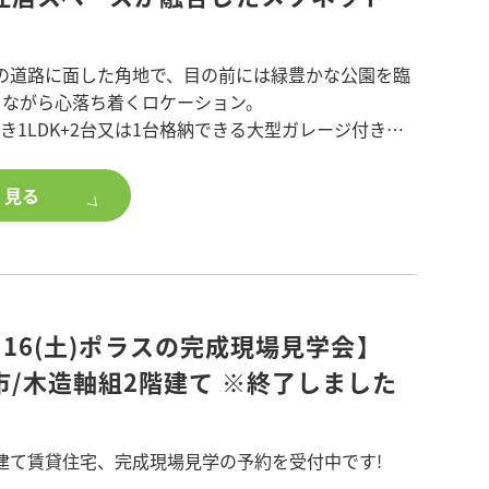
の道路に面した角地で、目の前には緑豊かな公園を臨
2LDK・3LDK
りながら心落ち着くロケーション。
て
き1LDK+2台又は1台格納できる大型ガレージ付き。
エアコン・EV充電器・アース付きコンセントなど、
41平米
外壁材で仕上げられた壁やタイル張りのフロアなど
く見る
22平米
スが楽しみになる設備を盛り込みました。ペットも
越谷市「越谷駅 徒歩22分」
車好きも動物好きも満足できる賃貸住宅です。
い方、ポラスグループのアパート・マンション建
+露風呂
ご興味のある方は、
金)・16(土)ポラスの完成現場見学会】
築をご検討ください。
56平米
市/木造軸組2階建て ※終了しました
57平米
亀有(お花茶屋駅徒歩17分)
建て賃貸住宅、完成現場見学の予約を受付中です!
い方、ポラスグループのアパート・マンション建