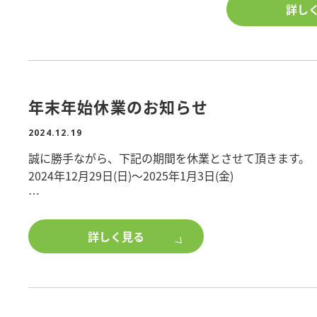
是非、この機会
詳し
■特典①WEBか
■特典②新築工事
年末年始休業のお知らせ
■特典③現場見学
2024.12.19
ト
誠に勝手ながら、下記の期間を休業とさせて頂きます。
2024年12月29日(日)～2025年1月3日(金)
対象の現場見学会
でお問い合わせ
期間中のお問合せにつきましては、1月4日(土)以降のご
ご迷惑をお掛け致しますが、何卒よろしくお願い申し上
<完成現場見学会
詳しく見る
【戸建賃貸/木造
【戸建賃貸/木造