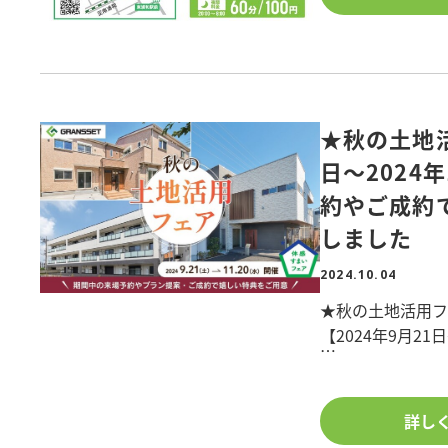
の計画の参考に!
近隣の銀行などに
・性能を体感・・
料金でご利用い
このような方にお
現地には防犯カメ
◇土地を所有し
QR決済にも対応
◇節税対策をお
◇アパート建て
中央ビル管理のお部
★秋の土地活
◇実家敷地の活
ト)』カラーのピ
日～2024
越しの際はご利
約やご成約
※完全予約制で
【パーキングス
しました
※ご予約後担当
所在地:さいたま市
2024.10.04
台数:全5台(内カ
◆完全予約制です
料金:昼間60分/200円
★秋の土地活用フ
(フォームに「現
24時間最大料金80
【2024年9月21
★中央ビル管理の
<新築特典1>
ください。
初めての展示場来
詳し
平日4,000円 土