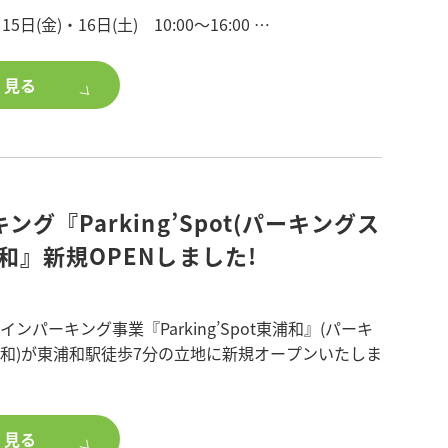
ご興味のある方は、
15日(金)・16日(土) 10:00～16:00
築をご検討ください。
谷市赤山町3丁目248-1
階建て 3LDK×6世帯
く見る
にうれしい特典をプレゼント!★★★
効率UP
2550mm戸建て並みのカウンターキッチン
グ『Parking’Spot(パーキングス
対応のDENスペース
&収納あり
和』新規OPENしました!
は可動間仕切りあり
面スペースと繋がり回遊できる大容量収納
ンパーキング事業『Parking’Spot東浦和』(パーキ
和)が東浦和駅徒歩7分の立地に新規オープンいたしま
ット>
台がコインパーキング、1台がカーシェアとなっていま
膨らむ・・・最新のプラン・設備を見学してご自身
く見る