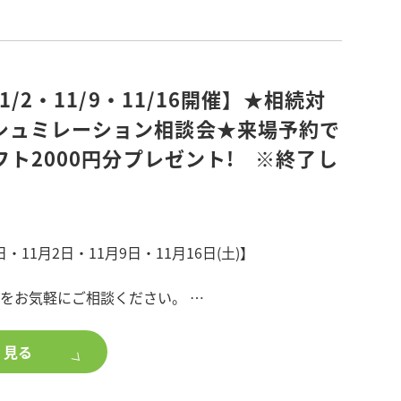
間中にご来場いただいた方が対象です。
スの住宅展示場・体感すまいパークへご来場される方
プ施工可能エリア内でご検討の方
11/2・11/9・11/16開催】★相続対
シュミレーション相談会★来場予約で
現場ご来場で
ギフト2000円分プレゼント! ※終了し
ーラー」プレゼント
無くなり次第終了となります。
家族で1つとなります。
6日・11月2日・11月9日・11月16日(土)】
安をお気軽にご相談ください。
mazonギフト6,000円分プレゼント
くらいになるか知りたい
アンケートにお答えいただいた方が対象です。
く見る
いて相談したい
調整となります。
不動産を分割するには?
ては下部リンク「現場見学詳細はこちら」よりご覧