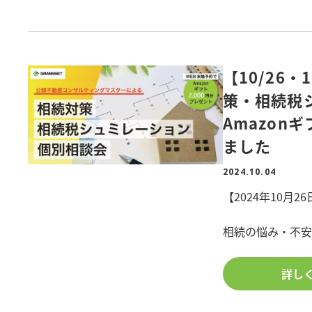
※ご予約の上期
※はじめてポラ
※ポラスグルー
【10/26・
<新築特典2>
策・相続税
展示場・対象の
Amazon
「リラックスロ
ました
※先着順のため
2024.10.04
※プレゼントはご
【2024年10月2
<新築特典3>
相続の悩み・不
対象の現場見学でA
・相続税がどの
※現場見学の上
詳し
・節税対策につ
※日程は個別に
・子どもに上手に
※対象現場につい