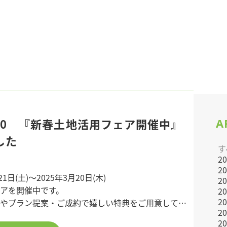
A
3/20 『新春土地活用フェア開催中』
した
す
2
2
21日(土)～2025年3月20日(木)
2
ェアを開催中です。
2
2
やプラン提案・ご成約で嬉しい特典をご用意してい
2
2