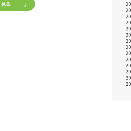
に、アパート・マンション建築をご検討ください。
く見る
2
2
2
2
らの予約来場でギフトカードプレゼント
2
2
成約で選べるオプション設備最大300万円分
2
2
会+プラン作成依頼でギフトカード6,000円プレゼン
2
2
2
2
は以下で開催中!詳細はチラシをご確認又は営業所ま
2
ください。
2
返答となります。
げます。
>
2階建て】草加市金明町
2階建て】東京都練馬区