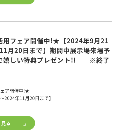
もアクセスしやすい立地で、夜間利用も大変お得な
・音や振動、断熱性など現場で体感!
ただけます。
勧め!
ラ・監視モニターが設置されており、更に精算機は
ている
していますので安心してご利用いただけます。
考え
替えをお考え
屋探しロゴである『Room’Spot(ルームスポッ
用フェア開催中!★【2024年9月21
用を相談したい
ンクとグリーンの看板が目印です。是非、お近くにお
年11月20日まで】期間中展示場来場予
用ください。
で嬉しい特典プレゼント!! ※終了
すので事前にお申し込みください。
ポット東浦和】
者よりご連絡させていただきます。
緑区東浦和4-9-11
ーシェア1台) アスファルト舗装
ので、事前に以下のURLからお申込みください。
(8:00～20:00) 夜間60分100円(20:00～8:00)
ェア開催中!★
場見学会参加希望」とご記載ください。)
0円・夜間最大料金300円(20:00～8:00)
日～2024年11月20日まで】
コインパーキング事業については以下のURLをご覧
場予約&ご来場でAmazonギフトプレゼント
く見る
日祝2,000円