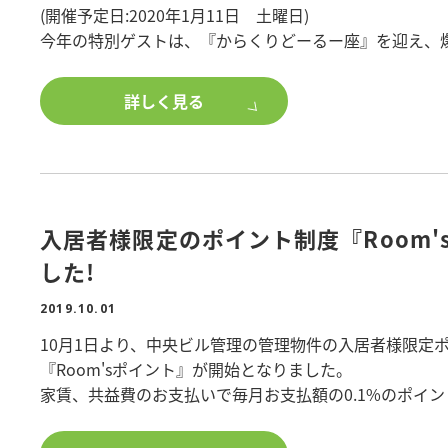
(開催予定日:2020年1月11日 土曜日)
今年の特別ゲストは、『からくりどーるー座』を迎え、
えております。
豪華商品の当たる大抽選会も予定しております。
詳しく見る
皆様のご参加を心よりお待ちしております!
参加のご希望は…
ポラス・オーナー倶楽部 担当:日橋(ニッパシ)までご連
※弊社管理オーナー様には例年通り書面にてお知らせを
入居者様限定のポイント制度『Room'
した!
2019.10.01
10月1日より、中央ビル管理の管理物件の入居者様限定
『Room'sポイント』が開始となりました。
家賃、共益費のお支払いで毎月お支払額の0.1%のポイ
退去時に賃貸のお住み替え、住宅のご購入費用としてお
(※Room'spotのお店にご来店の上、ご契約となった