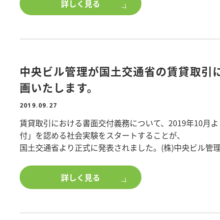
詳しく見る
まずは10月分の家賃・共益費のポイントが10月15日に
ポイントのご確認については、11月1日より入居者様向
オープンする入居者様マイページにてご確認が可能にな
ログインID、パスワードは別途ご案内させていただきま
中央ビル管理が国土交通省の賃貸取引
画いたします。
2019.09.27
賃貸取引における書面交付義務について、2019年10
付」を認める社会実験をスタートすることが、
国土交通省より正式に発表されました。(株)中央ビル管
これまで、賃貸取引については、宅地建物取引士から対
きましたが、今回の社会実験においては、
詳しく見る
IT重説と電子契約書の併用により、お店に来店すること
ります。
これにより、遠方のお客様にとっては、書面の郵送での