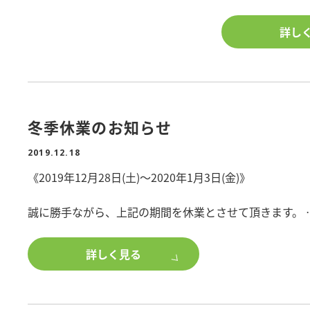
更に!J:COM有
ントします!
詳し
インターネット無
詳細は店舗スタッ
冬季休業のお知らせ
2019.12.18
《2019年12月28日(土)～2020年1月3日(金)》
誠に勝手ながら、上記の期間を休業とさせて頂きます。
期間中のホームページへのお問合せにつきましては、1/4
詳しく見る
大変ご迷惑をお掛け致しますが、何卒よろしくお願い申