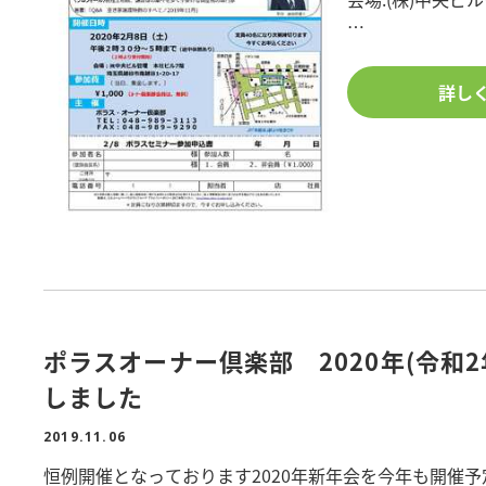
第一部
詳し
2020年税制改正
～休憩20分～
第二部
民法改正で変わ
講師:税理士 高
ポラスオーナー倶楽部 2020年(令和
※詳細は添付資
しました
※定員になり次第
2019.11.06
恒例開催となっております2020年新年会を今年も開催