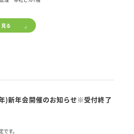
く見る
大網(案)のポイント
る相続
橋安志氏・税理士 平田康治氏
2年)新年会開催のお知らせ※受付終了
料をご覧ください。
締め切らせていただきます。
予定です。