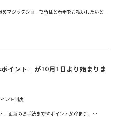
爆笑マジックショーで皆様と新年をお祝いしたいと考
絡下さい。
送金明細に同封予定です。
sポイント』が10月1日より始まりま
ポイント制度
ント、更新のお手続きで50ポイントが貯まり、
使いいただけるお得なポイント制度です!
場合のみご利用いただけます。)