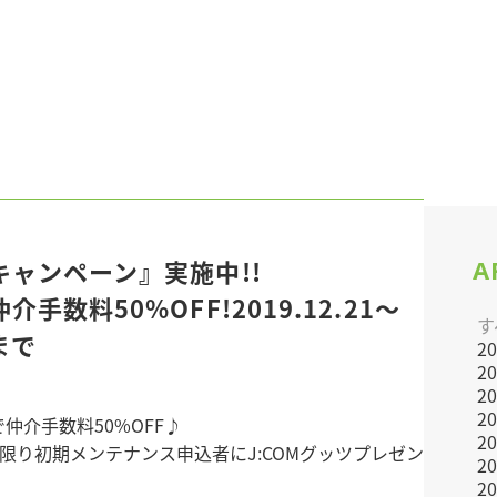
A
キャンペーン』実施中!!
手数料50%OFF!2019.12.21～
す
0まで
2
2
2
2
仲介手数料50%OFF♪
2
に限り初期メンテナンス申込者にJ:COMグッツプレゼン
2
2