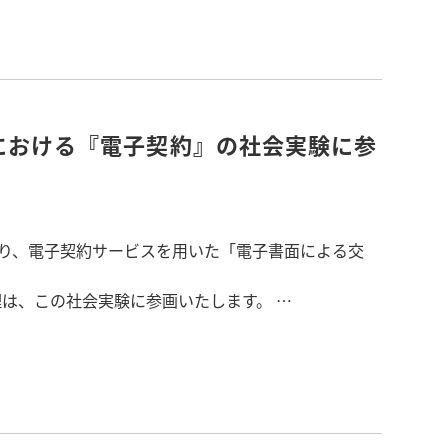
付与されます。
けサイト「るんるんルーム」にて
ります。
す。ぜひご利用ください。
における『電子契約』の社会実験に参
月より、電子契約サービスを用いた「電子書面による交
理は、この社会実験に参画いたします。
面にて説明の上、書面を交付することが必須とされて
なく、かつ書面の交付なしで、契約の成立が可能とな
やり取りや、来店の手間がなくなり、パソコンやスマ