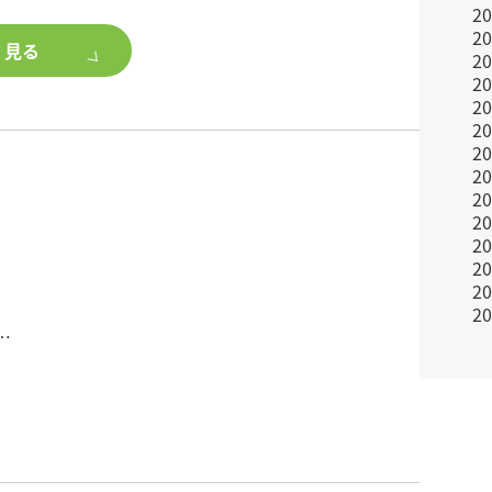
料サービス申込で抽選で10組20名様に豪華賞品をプレゼ
2
2
く見る
2
料物件、続々増加中です!
2
2
フまでお問い合わせください。
2
2
2
2
2
2
2
2
2
(土)以降 のご返答となります。
し上げます。